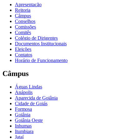
Apresentação
Reitoria
Câmpus
Conselhos
Comissões
Comitês
Colégio de Dirigentes
Documentos Institucionais
Eleições
Contatos
Horário de Funcionamento
Câmpus
Águas Lindas
Anápolis
Aparecida de Goiânia
Cidade de Goiás
Formosa
Goiânia
Goiânia Oeste
Inhumas
Itumbiara
Jataí