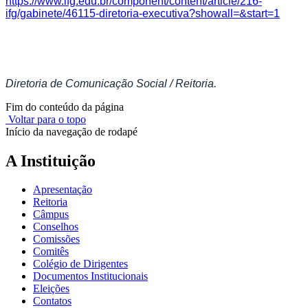
https://www.ifg.edu.br/component/content/article/216-
ifg/gabinete/46115-diretoria-executiva?showall=&start=1
Diretoria de Comunicação Social / Reitoria.
Fim do conteúdo da página
Voltar para o topo
Início da navegação de rodapé
A Instituição
Apresentação
Reitoria
Câmpus
Conselhos
Comissões
Comitês
Colégio de Dirigentes
Documentos Institucionais
Eleições
Contatos