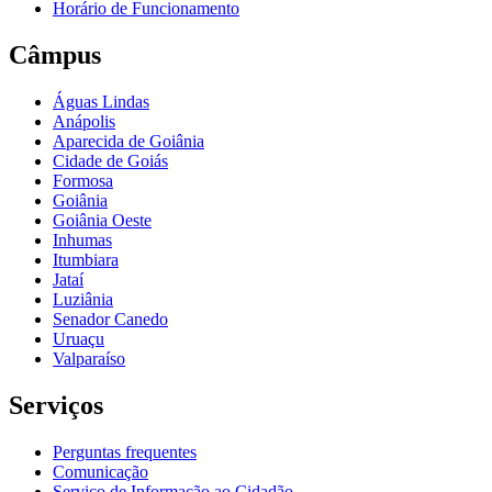
Horário de Funcionamento
Câmpus
Águas Lindas
Anápolis
Aparecida de Goiânia
Cidade de Goiás
Formosa
Goiânia
Goiânia Oeste
Inhumas
Itumbiara
Jataí
Luziânia
Senador Canedo
Uruaçu
Valparaíso
Serviços
Perguntas frequentes
Comunicação
Serviço de Informação ao Cidadão