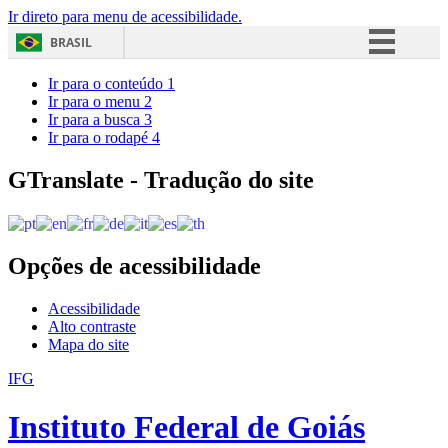
Ir direto para menu de acessibilidade.
BRASIL
Simplifique!
Ir para o conteúdo
1
Ir para o menu
2
Comunica BR
Ir para a busca
3
Ir para o rodapé
4
Participe
Acesso à informação
GTranslate - Tradução do site
Legislação
Canais
Opções de acessibilidade
Acessibilidade
Alto contraste
Mapa do site
IFG
Instituto Federal de Goiás