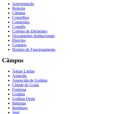
Apresentação
Reitoria
Câmpus
Conselhos
Comissões
Comitês
Colégio de Dirigentes
Documentos Institucionais
Eleições
Contatos
Horário de Funcionamento
Câmpus
Águas Lindas
Anápolis
Aparecida de Goiânia
Cidade de Goiás
Formosa
Goiânia
Goiânia Oeste
Inhumas
Itumbiara
Jataí