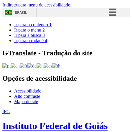
Ir direto para menu de acessibilidade.
BRASIL
Simplifique!
Ir para o conteúdo
1
Ir para o menu
2
Comunica BR
Ir para a busca
3
Ir para o rodapé
4
Participe
Acesso à informação
GTranslate - Tradução do site
Legislação
Canais
Opções de acessibilidade
Acessibilidade
Alto contraste
Mapa do site
IFG
Instituto Federal de Goiás