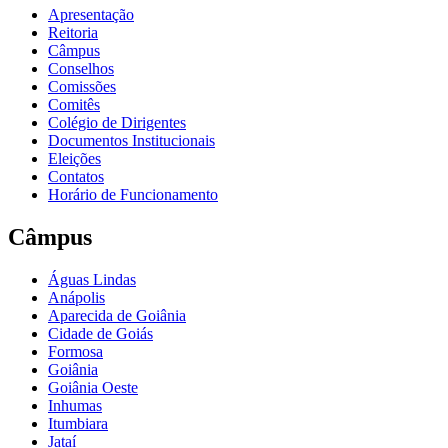
Apresentação
Reitoria
Câmpus
Conselhos
Comissões
Comitês
Colégio de Dirigentes
Documentos Institucionais
Eleições
Contatos
Horário de Funcionamento
Câmpus
Águas Lindas
Anápolis
Aparecida de Goiânia
Cidade de Goiás
Formosa
Goiânia
Goiânia Oeste
Inhumas
Itumbiara
Jataí