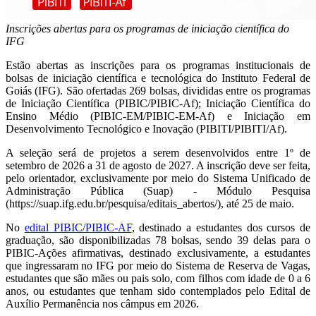
Inscrições abertas para os programas de iniciação científica do
IFG
Estão abertas as inscrições para os programas institucionais de
bolsas de iniciação científica e tecnológica do Instituto Federal de
Goiás (IFG). São ofertadas 269 bolsas, divididas entre os programas
de Iniciação Científica (PIBIC/PIBIC-Af); Iniciação Científica do
Ensino Médio (PIBIC-EM/PIBIC-EM-Af) e Iniciação em
Desenvolvimento Tecnológico e Inovação (PIBITI/PIBITI/Af).
A seleção será de projetos a serem desenvolvidos entre 1º de
setembro de 2026 a 31 de agosto de 2027. A inscrição deve ser feita,
pelo orientador, exclusivamente por meio do Sistema Unificado de
Administração Pública (Suap) - Módulo Pesquisa
(https://suap.ifg.edu.br/pesquisa/editais_abertos/), até 25 de maio.
No
edital PIBIC/PIBIC-AF
, destinado a estudantes dos cursos de
graduação, são disponibilizadas 78 bolsas, sendo 39 delas para o
PIBIC-Ações afirmativas, destinado exclusivamente, a estudantes
que ingressaram no IFG por meio do Sistema de Reserva de Vagas,
estudantes que são mães ou pais solo, com filhos com idade de 0 a 6
anos, ou estudantes que tenham sido contemplados pelo Edital de
Auxílio Permanência nos câmpus em 2026.