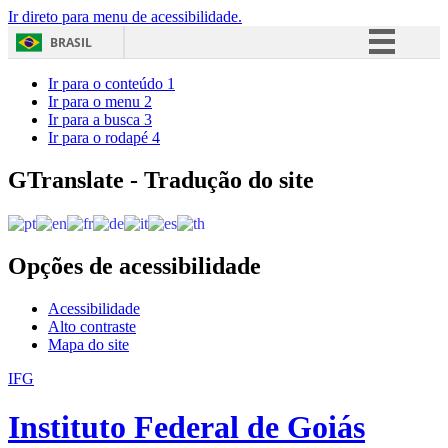
Ir direto para menu de acessibilidade.
BRASIL
Simplifique!
Ir para o conteúdo
1
Ir para o menu
2
Comunica BR
Ir para a busca
3
Ir para o rodapé
4
Participe
Acesso à informação
GTranslate - Tradução do site
Legislação
Canais
Opções de acessibilidade
Acessibilidade
Alto contraste
Mapa do site
IFG
Instituto Federal de Goiás