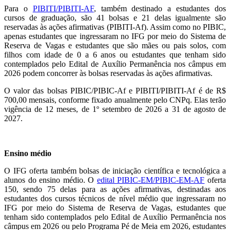
Para o
PIBITI/PIBITI-AF
, também destinado a estudantes dos
cursos de graduação, são 41 bolsas e 21 delas igualmente são
reservadas às ações afirmativas (PIBITI-Af). Assim como no PIBIC,
apenas estudantes que ingressaram no IFG por meio do Sistema de
Reserva de Vagas e estudantes que são mães ou pais solos, com
filhos com idade de 0 a 6 anos ou estudantes que tenham sido
contemplados pelo Edital de Auxílio Permanência nos câmpus em
2026 podem concorrer às bolsas reservadas às ações afirmativas.
O valor das bolsas PIBIC/PIBIC-Af e PIBITI/PIBITI-Af é de R$
700,00 mensais, conforme fixado anualmente pelo CNPq. Elas terão
vigência de 12 meses, de 1º setembro de 2026 a 31 de agosto de
2027.
Ensino médio
O IFG oferta também bolsas de iniciação científica e tecnológica a
alunos do ensino médio. O
edital PIBIC-EM/PIBIC-EM-AF
oferta
150, sendo 75 delas para as ações afirmativas, destinadas aos
estudantes dos cursos técnicos de nível médio que ingressaram no
IFG por meio do Sistema de Reserva de Vagas, estudantes que
tenham sido contemplados pelo Edital de Auxílio Permanência nos
câmpus em 2026 ou pelo Programa Pé de Meia em 2026, estudantes