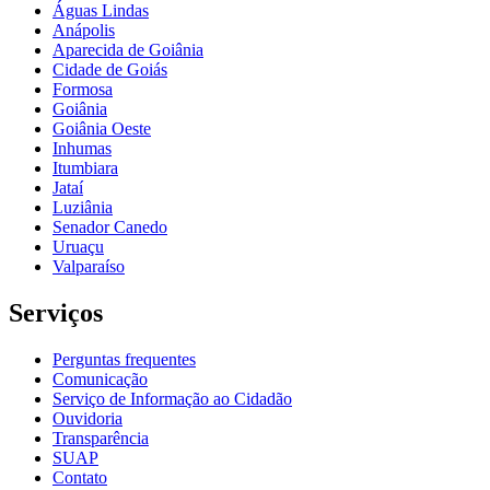
Águas Lindas
Anápolis
Aparecida de Goiânia
Cidade de Goiás
Formosa
Goiânia
Goiânia Oeste
Inhumas
Itumbiara
Jataí
Luziânia
Senador Canedo
Uruaçu
Valparaíso
Serviços
Perguntas frequentes
Comunicação
Serviço de Informação ao Cidadão
Ouvidoria
Transparência
SUAP
Contato