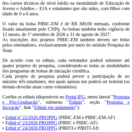
dos cursos técnicos de nível médio na modalidade de Educação de
Jovens e Adultos – EJA e estudantes que são mães, com filhos com
idade de 0 a 6 anos.
O valor da bolsa PIBIC-EM é de R$ 300,00 mensais, conforme
fixado anualmente pelo CNPq. As bolsas também terão vigência de
12 meses, de 1º setembro de 2026 a 31 de agosto de 2027.
As inscrições dos projetos PIBIC-EM também devem ser feitas
pelos orientadores, exclusivamente por meio do módulo Pesquisa do
Suap.
De acordo com os editais, cada orientador poderá submeter até
quatro projetos de pesquisa, considerando-se todas as modalidades
dos programas de bolsas de iniciação científica.
Cada projeto de pesquisa poderá prever a participação de no
máximo três estudantes, dos quais apenas um poderá ser bolsista (os
demais deverão atuar como voluntários).
Confira os editais (disponíveis no
Portal IFG
, menu lateral "
Pesquisa
e Pós-Graduação
", submenu "
Editais
", seção "
Pesquisa e
Inovação
", link "
Editais em andamento
"):
•
Edital nº 22/2026-PROPPG
(PIBIC-EM e PIBIC-EM-AF)
• E
dital nº 23/2026 PROPPG
(PIBIC e PIBIC-AF)
•
Edital nº 24/2026 PROPPG
(PIBITI e PIBITI-Af)