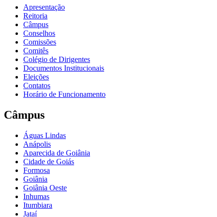
Apresentação
Reitoria
Câmpus
Conselhos
Comissões
Comitês
Colégio de Dirigentes
Documentos Institucionais
Eleições
Contatos
Horário de Funcionamento
Câmpus
Águas Lindas
Anápolis
Aparecida de Goiânia
Cidade de Goiás
Formosa
Goiânia
Goiânia Oeste
Inhumas
Itumbiara
Jataí