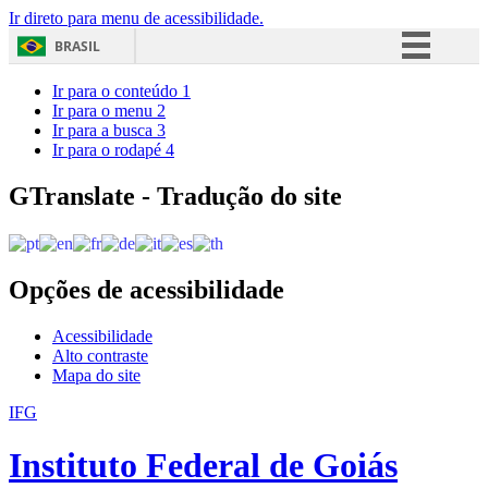
Ir direto para menu de acessibilidade.
BRASIL
Simplifique!
Ir para o conteúdo
1
Ir para o menu
2
Comunica BR
Ir para a busca
3
Ir para o rodapé
4
Participe
Acesso à informação
GTranslate - Tradução do site
Legislação
Canais
Opções de acessibilidade
Acessibilidade
Alto contraste
Mapa do site
IFG
Instituto Federal de Goiás