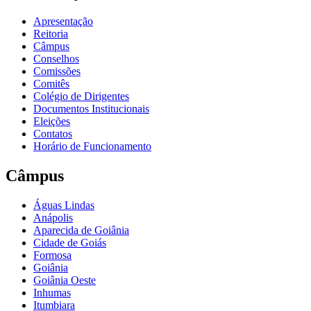
Apresentação
Reitoria
Câmpus
Conselhos
Comissões
Comitês
Colégio de Dirigentes
Documentos Institucionais
Eleições
Contatos
Horário de Funcionamento
Câmpus
Águas Lindas
Anápolis
Aparecida de Goiânia
Cidade de Goiás
Formosa
Goiânia
Goiânia Oeste
Inhumas
Itumbiara