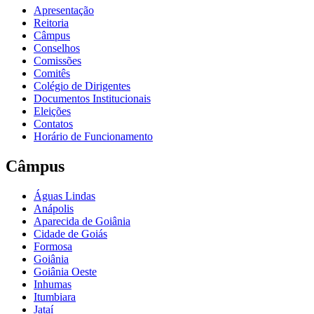
Apresentação
Reitoria
Câmpus
Conselhos
Comissões
Comitês
Colégio de Dirigentes
Documentos Institucionais
Eleições
Contatos
Horário de Funcionamento
Câmpus
Águas Lindas
Anápolis
Aparecida de Goiânia
Cidade de Goiás
Formosa
Goiânia
Goiânia Oeste
Inhumas
Itumbiara
Jataí