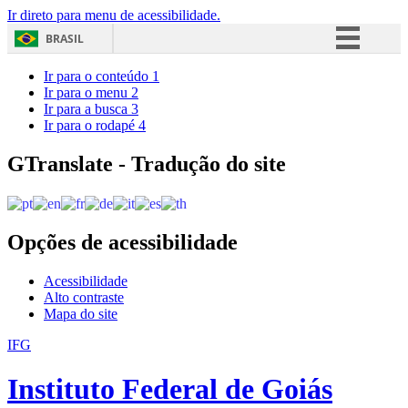
Ir direto para menu de acessibilidade.
BRASIL
Simplifique!
Ir para o conteúdo
1
Ir para o menu
2
Comunica BR
Ir para a busca
3
Ir para o rodapé
4
Participe
Acesso à informação
GTranslate - Tradução do site
Legislação
Canais
Opções de acessibilidade
Acessibilidade
Alto contraste
Mapa do site
IFG
Instituto Federal de Goiás