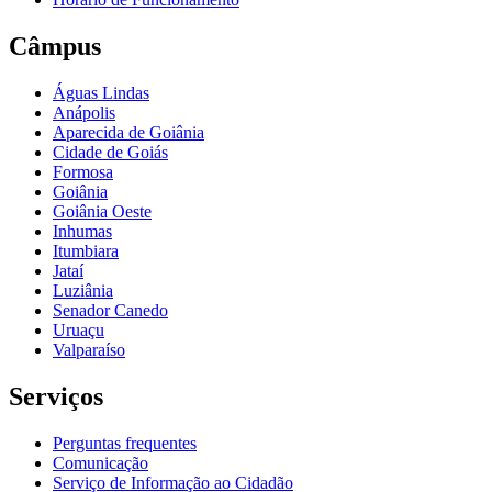
Câmpus
Águas Lindas
Anápolis
Aparecida de Goiânia
Cidade de Goiás
Formosa
Goiânia
Goiânia Oeste
Inhumas
Itumbiara
Jataí
Luziânia
Senador Canedo
Uruaçu
Valparaíso
Serviços
Perguntas frequentes
Comunicação
Serviço de Informação ao Cidadão