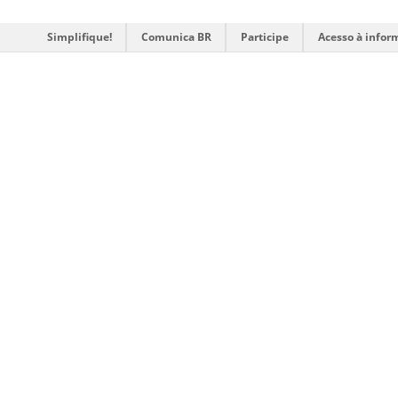
Simplifique!
Comunica BR
Participe
Acesso à infor