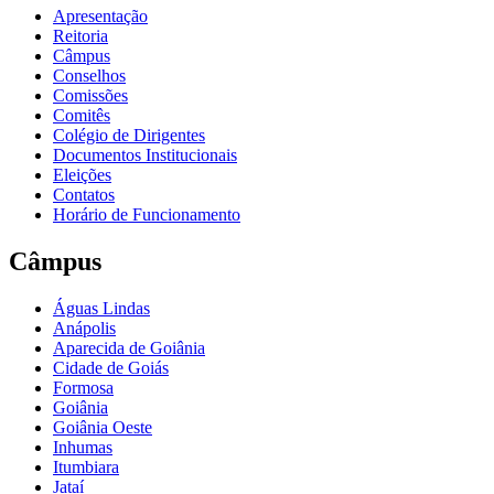
Apresentação
Reitoria
Câmpus
Conselhos
Comissões
Comitês
Colégio de Dirigentes
Documentos Institucionais
Eleições
Contatos
Horário de Funcionamento
Câmpus
Águas Lindas
Anápolis
Aparecida de Goiânia
Cidade de Goiás
Formosa
Goiânia
Goiânia Oeste
Inhumas
Itumbiara
Jataí