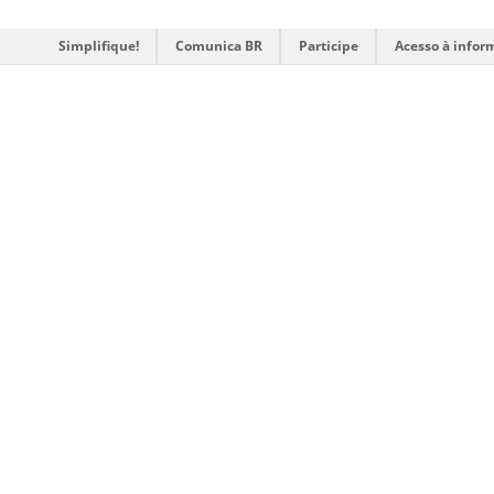
Simplifique!
Comunica BR
Participe
Acesso à infor