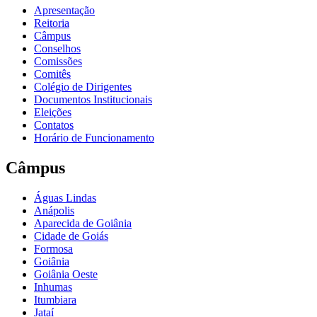
Apresentação
Reitoria
Câmpus
Conselhos
Comissões
Comitês
Colégio de Dirigentes
Documentos Institucionais
Eleições
Contatos
Horário de Funcionamento
Câmpus
Águas Lindas
Anápolis
Aparecida de Goiânia
Cidade de Goiás
Formosa
Goiânia
Goiânia Oeste
Inhumas
Itumbiara
Jataí