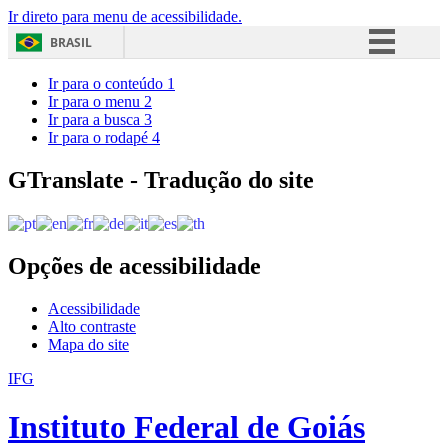
Ir direto para menu de acessibilidade.
BRASIL
Simplifique!
Ir para o conteúdo
1
Ir para o menu
2
Comunica BR
Ir para a busca
3
Ir para o rodapé
4
Participe
Acesso à informação
GTranslate - Tradução do site
Legislação
Canais
Opções de acessibilidade
Acessibilidade
Alto contraste
Mapa do site
IFG
Instituto Federal de Goiás