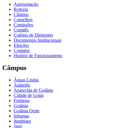
Apresentação
Reitoria
Câmpus
Conselhos
Comissões
Comitês
Colégio de Dirigentes
Documentos Institucionais
Eleições
Contatos
Horário de Funcionamento
Câmpus
Águas Lindas
Anápolis
Aparecida de Goiânia
Cidade de Goiás
Formosa
Goiânia
Goiânia Oeste
Inhumas
Itumbiara
Jataí