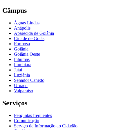
Câmpus
Águas Lindas
Anápolis
Aparecida de Goiânia
Cidade de Goiás
Formosa
Goiânia
Goiânia Oeste
Inhumas
Itumbiara
Jataí
Luziânia
Senador Canedo
Uruaçu
Valparaíso
Serviços
Perguntas frequentes
Comunicação
Serviço de Informação ao Cidadão