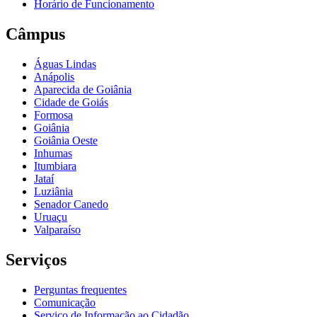
Horário de Funcionamento
Câmpus
Águas Lindas
Anápolis
Aparecida de Goiânia
Cidade de Goiás
Formosa
Goiânia
Goiânia Oeste
Inhumas
Itumbiara
Jataí
Luziânia
Senador Canedo
Uruaçu
Valparaíso
Serviços
Perguntas frequentes
Comunicação
Serviço de Informação ao Cidadão