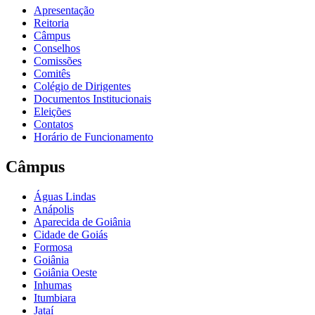
Apresentação
Reitoria
Câmpus
Conselhos
Comissões
Comitês
Colégio de Dirigentes
Documentos Institucionais
Eleições
Contatos
Horário de Funcionamento
Câmpus
Águas Lindas
Anápolis
Aparecida de Goiânia
Cidade de Goiás
Formosa
Goiânia
Goiânia Oeste
Inhumas
Itumbiara
Jataí