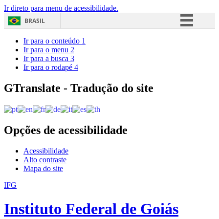
Ir direto para menu de acessibilidade.
BRASIL
Simplifique!
Ir para o conteúdo
1
Ir para o menu
2
Comunica BR
Ir para a busca
3
Ir para o rodapé
4
Participe
Acesso à informação
GTranslate - Tradução do site
Legislação
Canais
Opções de acessibilidade
Acessibilidade
Alto contraste
Mapa do site
IFG
Instituto Federal de Goiás