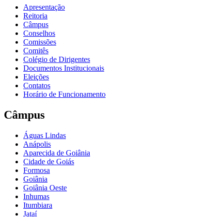
Apresentação
Reitoria
Câmpus
Conselhos
Comissões
Comitês
Colégio de Dirigentes
Documentos Institucionais
Eleições
Contatos
Horário de Funcionamento
Câmpus
Águas Lindas
Anápolis
Aparecida de Goiânia
Cidade de Goiás
Formosa
Goiânia
Goiânia Oeste
Inhumas
Itumbiara
Jataí