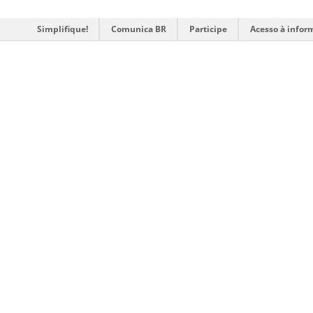
Simplifique!
Comunica BR
Participe
Acesso à infor