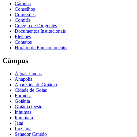
Câmpus
Conselhos
Comissões
Comitês
Colégio de Dirigentes
Documentos Institucionais
Eleições
Contatos
Horário de Funcionamento
Câmpus
Águas Lindas
Anápolis
Aparecida de Goiânia
Cidade de Goiás
Formosa
Goiânia
Goiânia Oeste
Inhumas
Itumbiara
Jataí
Luziânia
Senador Canedo