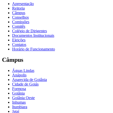
Apresentação
Reitoria
Câmpus
Conselhos
Comissões
Comitês
Colégio de Dirigentes
Documentos Institucionais
Eleições
Contatos
Horário de Funcionamento
Câmpus
Águas Lindas
Anápolis
Aparecida de Goiânia
Cidade de Goiás
Formosa
Goiânia
Goiânia Oeste
Inhumas
Itumbiara
Jataí