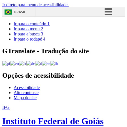
Ir direto para menu de acessibilidade.
BRASIL
Simplifique!
Ir para o conteúdo
1
Ir para o menu
2
Comunica BR
Ir para a busca
3
Ir para o rodapé
4
Participe
Acesso à informação
GTranslate - Tradução do site
Legislação
Canais
Opções de acessibilidade
Acessibilidade
Alto contraste
Mapa do site
IFG
Instituto Federal de Goiás