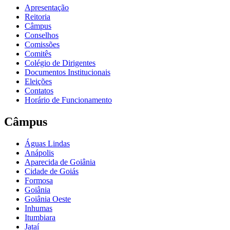
Apresentação
Reitoria
Câmpus
Conselhos
Comissões
Comitês
Colégio de Dirigentes
Documentos Institucionais
Eleições
Contatos
Horário de Funcionamento
Câmpus
Águas Lindas
Anápolis
Aparecida de Goiânia
Cidade de Goiás
Formosa
Goiânia
Goiânia Oeste
Inhumas
Itumbiara
Jataí