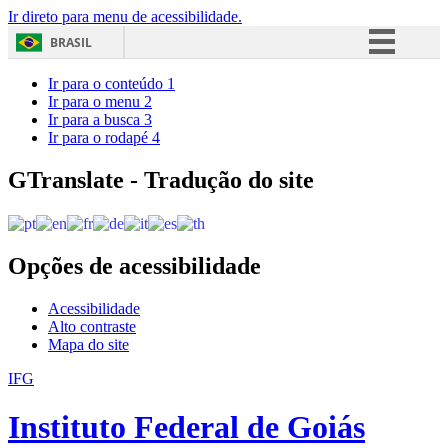
Ir direto para menu de acessibilidade.
BRASIL
Simplifique!
Ir para o conteúdo
1
Ir para o menu
2
Comunica BR
Ir para a busca
3
Ir para o rodapé
4
Participe
Acesso à informação
GTranslate - Tradução do site
Legislação
Canais
Opções de acessibilidade
Acessibilidade
Alto contraste
Mapa do site
IFG
Instituto Federal de Goiás