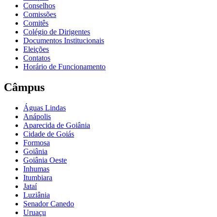
Conselhos
Comissões
Comitês
Colégio de Dirigentes
Documentos Institucionais
Eleições
Contatos
Horário de Funcionamento
Câmpus
Águas Lindas
Anápolis
Aparecida de Goiânia
Cidade de Goiás
Formosa
Goiânia
Goiânia Oeste
Inhumas
Itumbiara
Jataí
Luziânia
Senador Canedo
Uruaçu