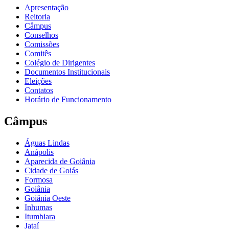
Apresentação
Reitoria
Câmpus
Conselhos
Comissões
Comitês
Colégio de Dirigentes
Documentos Institucionais
Eleições
Contatos
Horário de Funcionamento
Câmpus
Águas Lindas
Anápolis
Aparecida de Goiânia
Cidade de Goiás
Formosa
Goiânia
Goiânia Oeste
Inhumas
Itumbiara
Jataí