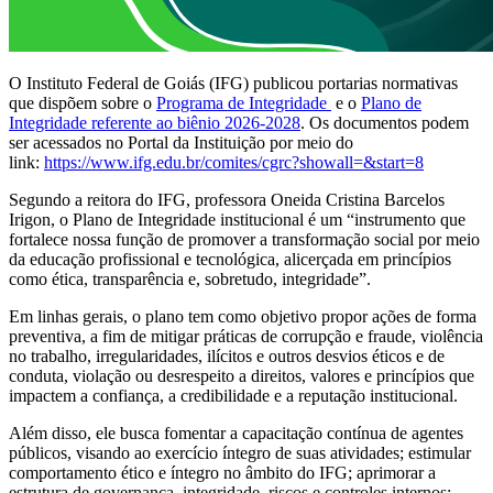
O Instituto Federal de Goiás (IFG) publicou portarias normativas
que dispõem sobre o
Programa de Integridade
e o
Plano de
Integridade referente ao biênio 2026-2028
. Os documentos podem
ser acessados no Portal da Instituição por meio do
link:
https://www.ifg.edu.br/comites/cgrc?showall=&start=8
Segundo a reitora do IFG, professora Oneida Cristina Barcelos
Irigon, o Plano de Integridade institucional é um “instrumento que
fortalece nossa função de promover a transformação social por meio
da educação profissional e tecnológica, alicerçada em princípios
como ética, transparência e, sobretudo, integridade”.
Em linhas gerais, o plano tem como objetivo propor ações de forma
preventiva, a fim de mitigar práticas de corrupção e fraude, violência
no trabalho, irregularidades, ilícitos e outros desvios éticos e de
conduta, violação ou desrespeito a direitos, valores e princípios que
impactem a confiança, a credibilidade e a reputação institucional.
Além disso, ele busca fomentar a capacitação contínua de agentes
públicos, visando ao exercício íntegro de suas atividades; estimular
comportamento ético e íntegro no âmbito do IFG; aprimorar a
estrutura de governança, integridade, riscos e controles internos;