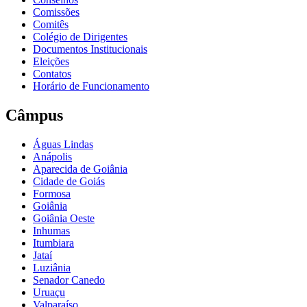
Comissões
Comitês
Colégio de Dirigentes
Documentos Institucionais
Eleições
Contatos
Horário de Funcionamento
Câmpus
Águas Lindas
Anápolis
Aparecida de Goiânia
Cidade de Goiás
Formosa
Goiânia
Goiânia Oeste
Inhumas
Itumbiara
Jataí
Luziânia
Senador Canedo
Uruaçu
Valparaíso