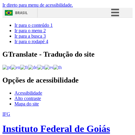
Ir direto para menu de acessibilidade.
BRASIL
Simplifique!
Ir para o conteúdo
1
Ir para o menu
2
Comunica BR
Ir para a busca
3
Ir para o rodapé
4
Participe
Acesso à informação
GTranslate - Tradução do site
Legislação
Canais
Opções de acessibilidade
Acessibilidade
Alto contraste
Mapa do site
IFG
Instituto Federal de Goiás