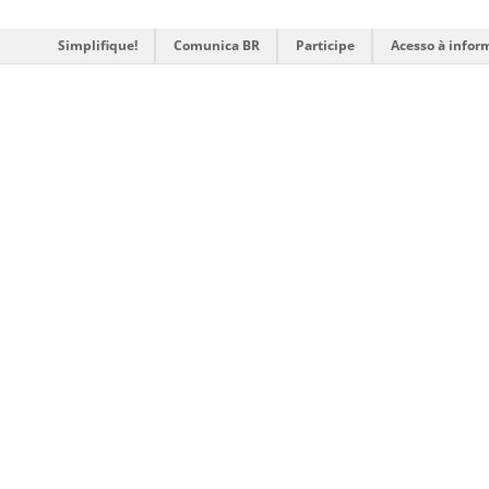
Simplifique!
Comunica BR
Participe
Acesso à infor