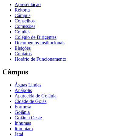
Apresentação
Reitoria
Câmpus
Conselhos
Comissões
Comitês
Colégio de Dirigentes
Documentos Institucionais
Eleições
Contatos
Horário de Funcionamento
Câmpus
Águas Lindas
Anápolis
Aparecida de Goiânia
Cidade de Goiás
Formosa
Goiânia
Goiânia Oeste
Inhumas
Itumbiara
Jataí