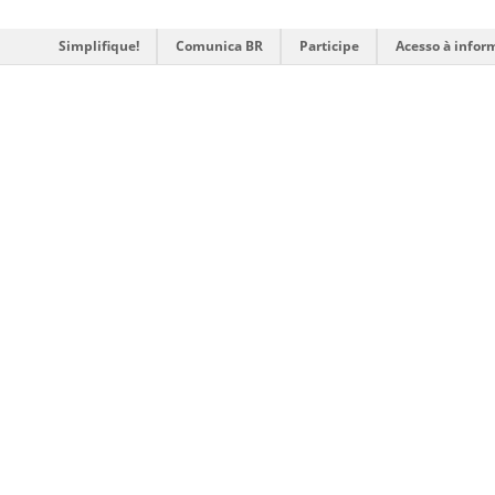
Simplifique!
Comunica BR
Participe
Acesso à infor