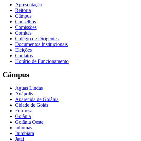
Apresentação
Reitoria
Câmpus
Conselhos
Comissões
Comitês
Colégio de Dirigentes
Documentos Institucionais
Eleições
Contatos
Horário de Funcionamento
Câmpus
Águas Lindas
Anápolis
Aparecida de Goiânia
Cidade de Goiás
Formosa
Goiânia
Goiânia Oeste
Inhumas
Itumbiara
Jataí