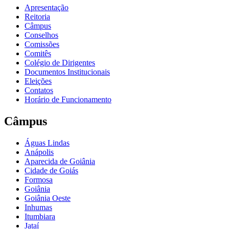
Apresentação
Reitoria
Câmpus
Conselhos
Comissões
Comitês
Colégio de Dirigentes
Documentos Institucionais
Eleições
Contatos
Horário de Funcionamento
Câmpus
Águas Lindas
Anápolis
Aparecida de Goiânia
Cidade de Goiás
Formosa
Goiânia
Goiânia Oeste
Inhumas
Itumbiara
Jataí