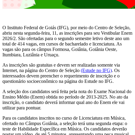
O Instituto Federal de Goiás (IFG), por meio do Centro de Seleção,
abriu nesta segunda-feira, 11, as inscrições para seu Vestibular Enem
2026/2. São ofertadas para o segundo semestre letivo deste ano um
total de 414 vagas, em cursos de bacharelado e licenciatura. As
vagas são para os câmpus Formosa, Goiânia, Goiânia Oeste,
Itumbiara, Luziânia e Uruaçu.
As inscrições são gratuitas e devem ser realizadas somente via
Internet, na página do Centro de Seleção
(Estude no IFG)
. Os
interessados devem preencher o requerimento de inscrição e o
questionário socioeconômico na página do Estude no IFG.
A seleção dos candidatos será feita pela nota do Exame Nacional do
Ensino Médio (Enem) obtida no período de 2013-2025. No ato da
inscrição, o candidato deverá informar qual ano do Enem ele vai
utilizar para pontuar.
Para os candidatos inscritos no curso de Licenciatura em Música,
ofertado no Câmpus Goiânia, a seleção terá uma segunda etapa: o
teste de Habilidade Específica em Música. Os candidatos deverão
postar um vídeo, de até 5 minutos, apresentando uma peça musical