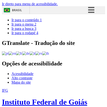
Ir direto para menu de acessibilidade.
BRASIL
Simplifique!
Ir para o conteúdo
1
Ir para o menu
2
Comunica BR
Ir para a busca
3
Ir para o rodapé
4
Participe
Acesso à informação
GTranslate - Tradução do site
Legislação
Canais
Opções de acessibilidade
Acessibilidade
Alto contraste
Mapa do site
IFG
Instituto Federal de Goiás