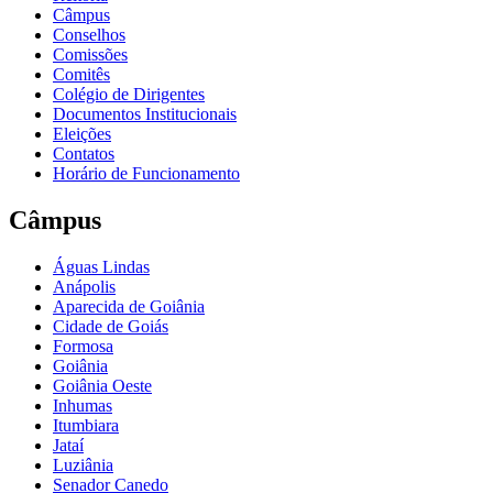
Câmpus
Conselhos
Comissões
Comitês
Colégio de Dirigentes
Documentos Institucionais
Eleições
Contatos
Horário de Funcionamento
Câmpus
Águas Lindas
Anápolis
Aparecida de Goiânia
Cidade de Goiás
Formosa
Goiânia
Goiânia Oeste
Inhumas
Itumbiara
Jataí
Luziânia
Senador Canedo