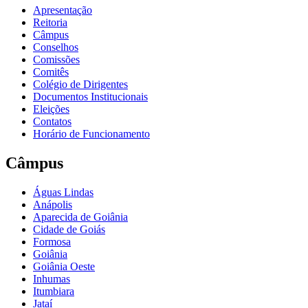
Apresentação
Reitoria
Câmpus
Conselhos
Comissões
Comitês
Colégio de Dirigentes
Documentos Institucionais
Eleições
Contatos
Horário de Funcionamento
Câmpus
Águas Lindas
Anápolis
Aparecida de Goiânia
Cidade de Goiás
Formosa
Goiânia
Goiânia Oeste
Inhumas
Itumbiara
Jataí