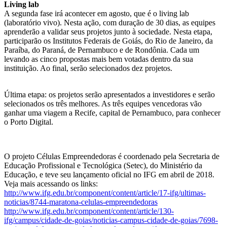
Living lab
A segunda fase irá acontecer em agosto, que é o living lab
(laboratório vivo). Nesta ação, com duração de 30 dias, as equipes
aprenderão a validar seus projetos junto à sociedade. Nesta etapa,
participarão os Institutos Federais de Goiás, do Rio de Janeiro, da
Paraíba, do Paraná, de Pernambuco e de Rondônia. Cada um
levando as cinco propostas mais bem votadas dentro da sua
instituição. Ao final, serão selecionados dez projetos.
Última etapa: os projetos serão apresentados a investidores e serão
selecionados os três melhores. As três equipes vencedoras vão
ganhar uma viagem a Recife, capital de Pernambuco, para conhecer
o Porto Digital.
O projeto Células Empreendedoras é coordenado pela Secretaria de
Educação Profissional e Tecnológica (Setec), do Ministério da
Educação, e teve seu lançamento oficial no IFG em abril de 2018.
Veja mais acessando os links:
http://www.ifg.edu.br/component/content/article/17-ifg/ultimas-
noticias/8744-maratona-celulas-empreendedoras
http://www.ifg.edu.br/component/content/article/130-
ifg/campus/cidade-de-goias/noticias-campus-cidade-de-goias/7698-