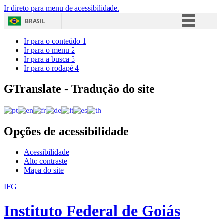
Ir direto para menu de acessibilidade.
BRASIL
Simplifique!
Ir para o conteúdo
1
Ir para o menu
2
Comunica BR
Ir para a busca
3
Ir para o rodapé
4
Participe
Acesso à informação
GTranslate - Tradução do site
Legislação
Canais
Opções de acessibilidade
Acessibilidade
Alto contraste
Mapa do site
IFG
Instituto Federal de Goiás