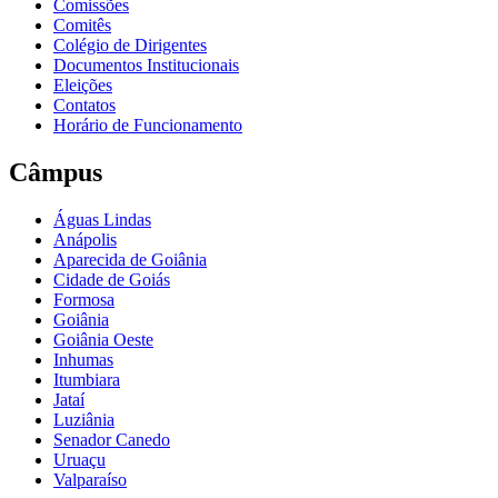
Comissões
Comitês
Colégio de Dirigentes
Documentos Institucionais
Eleições
Contatos
Horário de Funcionamento
Câmpus
Águas Lindas
Anápolis
Aparecida de Goiânia
Cidade de Goiás
Formosa
Goiânia
Goiânia Oeste
Inhumas
Itumbiara
Jataí
Luziânia
Senador Canedo
Uruaçu
Valparaíso