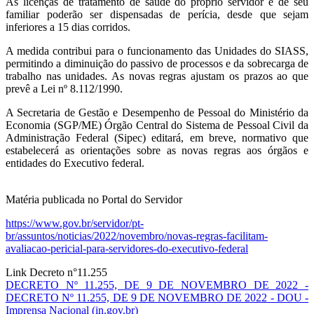
As licenças de tratamento de saúde do próprio servidor e de seu
familiar poderão ser dispensadas de perícia, desde que sejam
inferiores a 15 dias corridos.
A medida contribui para o funcionamento das Unidades do SIASS,
permitindo a diminuição do passivo de processos e da sobrecarga de
trabalho nas unidades. As novas regras ajustam os prazos ao que
prevê a Lei nº 8.112/1990.
A Secretaria de Gestão e Desempenho de Pessoal do Ministério da
Economia (SGP/ME) Órgão Central do Sistema de Pessoal Civil da
Administração Federal (Sipec) editará, em breve, normativo que
estabelecerá as orientações sobre as novas regras aos órgãos e
entidades do Executivo federal.
Matéria publicada no Portal do Servidor
https://www.gov.br/servidor/pt-
br/assuntos/noticias/2022/novembro/novas-regras-facilitam-
avaliacao-pericial-para-servidores-do-executivo-federal
Link Decreto n°11.255
DECRETO Nº 11.255, DE 9 DE NOVEMBRO DE 2022 -
DECRETO Nº 11.255, DE 9 DE NOVEMBRO DE 2022 - DOU -
Imprensa Nacional (in.gov.br)