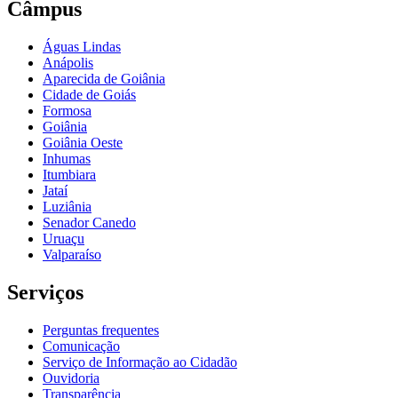
Câmpus
Águas Lindas
Anápolis
Aparecida de Goiânia
Cidade de Goiás
Formosa
Goiânia
Goiânia Oeste
Inhumas
Itumbiara
Jataí
Luziânia
Senador Canedo
Uruaçu
Valparaíso
Serviços
Perguntas frequentes
Comunicação
Serviço de Informação ao Cidadão
Ouvidoria
Transparência