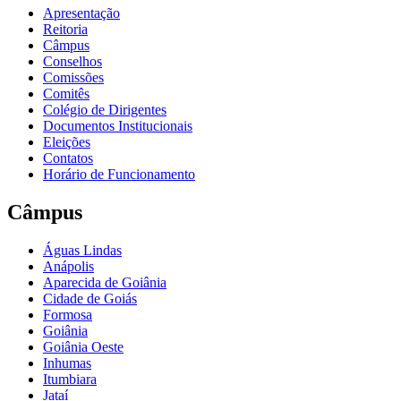
Apresentação
Reitoria
Câmpus
Conselhos
Comissões
Comitês
Colégio de Dirigentes
Documentos Institucionais
Eleições
Contatos
Horário de Funcionamento
Câmpus
Águas Lindas
Anápolis
Aparecida de Goiânia
Cidade de Goiás
Formosa
Goiânia
Goiânia Oeste
Inhumas
Itumbiara
Jataí