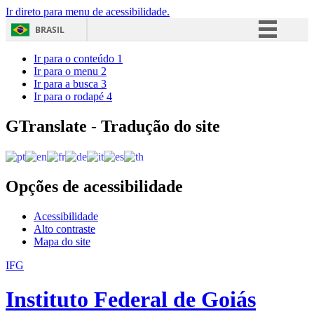
Ir direto para menu de acessibilidade.
BRASIL
Simplifique!
Ir para o conteúdo
1
Ir para o menu
2
Comunica BR
Ir para a busca
3
Ir para o rodapé
4
Participe
Acesso à informação
GTranslate - Tradução do site
Legislação
Canais
Opções de acessibilidade
Acessibilidade
Alto contraste
Mapa do site
IFG
Instituto Federal de Goiás