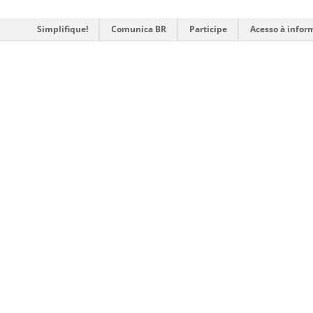
Simplifique!
Comunica BR
Participe
Acesso à infor