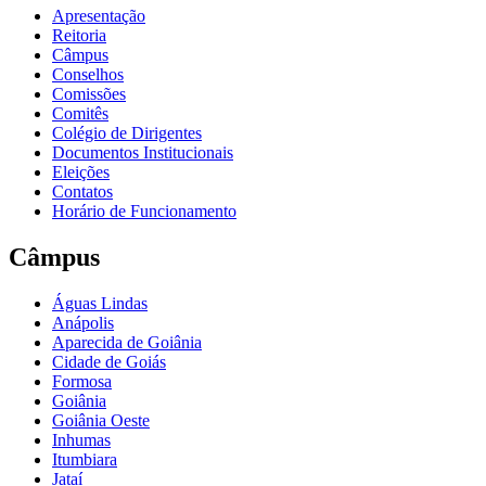
Apresentação
Reitoria
Câmpus
Conselhos
Comissões
Comitês
Colégio de Dirigentes
Documentos Institucionais
Eleições
Contatos
Horário de Funcionamento
Câmpus
Águas Lindas
Anápolis
Aparecida de Goiânia
Cidade de Goiás
Formosa
Goiânia
Goiânia Oeste
Inhumas
Itumbiara
Jataí