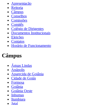
Apresentação
Reitoria
Câmpus
Conselhos
Comissões
Comitês
Colégio de Dirigentes
Documentos Institucionais
Eleições
Contatos
Horário de Funcionamento
Câmpus
Águas Lindas
Anápolis
Aparecida de Goiânia
Cidade de Goiás
Formosa
Goiânia
Goiânia Oeste
Inhumas
Itumbiara
Jataí