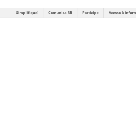
Simplifique!
Comunica BR
Participe
Acesso à infor