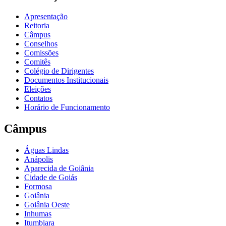
Apresentação
Reitoria
Câmpus
Conselhos
Comissões
Comitês
Colégio de Dirigentes
Documentos Institucionais
Eleições
Contatos
Horário de Funcionamento
Câmpus
Águas Lindas
Anápolis
Aparecida de Goiânia
Cidade de Goiás
Formosa
Goiânia
Goiânia Oeste
Inhumas
Itumbiara