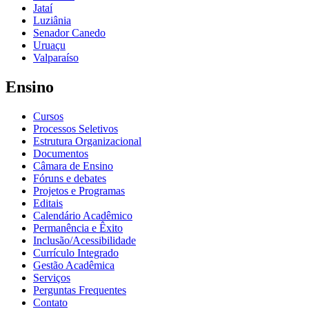
Jataí
Luziânia
Senador Canedo
Uruaçu
Valparaíso
Ensino
Cursos
Processos Seletivos
Estrutura Organizacional
Documentos
Câmara de Ensino
Fóruns e debates
Projetos e Programas
Editais
Calendário Acadêmico
Permanência e Êxito
Inclusão/Acessibilidade
Currículo Integrado
Gestão Acadêmica
Serviços
Perguntas Frequentes
Contato