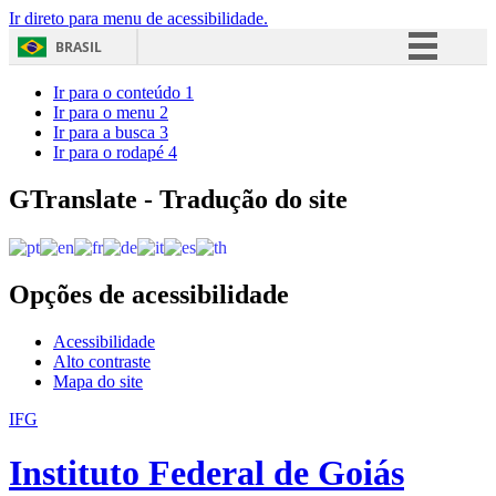
Ir direto para menu de acessibilidade.
BRASIL
Simplifique!
Ir para o conteúdo
1
Ir para o menu
2
Comunica BR
Ir para a busca
3
Ir para o rodapé
4
Participe
Acesso à informação
GTranslate - Tradução do site
Legislação
Canais
Opções de acessibilidade
Acessibilidade
Alto contraste
Mapa do site
IFG
Instituto Federal de Goiás