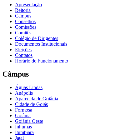
Apresentação
Reitoria
Câmpus
Conselhos
Comissões
Comitês
Colégio de Dirigentes
Documentos Institucionais
Eleições
Contatos
Horário de Funcionamento
Câmpus
Águas Lindas
Anápolis
Aparecida de Goiânia
Cidade de Goiás
Formosa
Goiânia
Goiânia Oeste
Inhumas
Itumbiara
Jataí