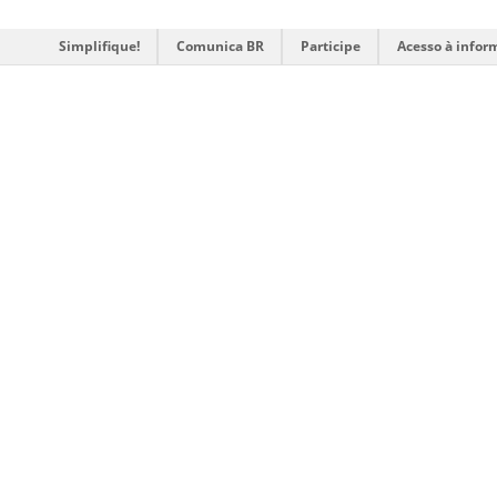
Simplifique!
Comunica BR
Participe
Acesso à infor