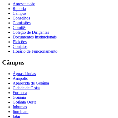
Apresentação
Reitoria
Câmpus
Conselhos
Comissões
Comitês
Colégio de Dirigentes
Documentos Institucionais
Eleições
Contatos
Horário de Funcionamento
Câmpus
Águas Lindas
Anápolis
Aparecida de Goiânia
Cidade de Goiás
Formosa
Goiânia
Goiânia Oeste
Inhumas
Itumbiara
Jataí