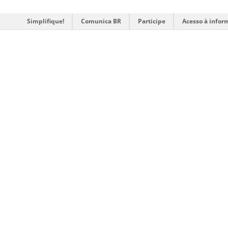
Simplifique!
Comunica BR
Participe
Acesso à infor