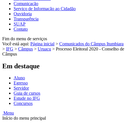
Comunicação
Serviço de Informação ao Cidadão
Ouvidoria
Transparência
SUAP
Contato
Fim do menu de serviços
Você está aqui:
Página inicial
>
Comunicados do Câmpus Itumbiara
>
IFG
>
Câmpus
>
Uruaçu
>
Processo Eleitoral 2020 - Conselho de
Câmpus
Em destaque
Aluno
Egresso
Servidor
Guia de cursos
Estude no IFG
Concursos
Menu
Início do menu principal