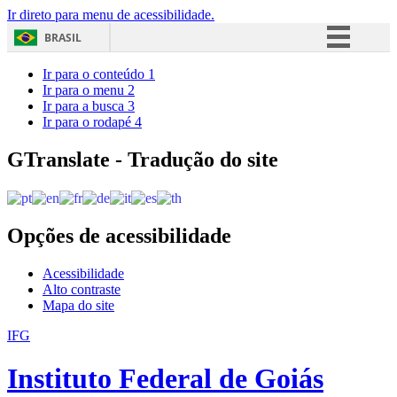
Ir direto para menu de acessibilidade.
BRASIL
Simplifique!
Ir para o conteúdo
1
Ir para o menu
2
Comunica BR
Ir para a busca
3
Ir para o rodapé
4
Participe
Acesso à informação
GTranslate - Tradução do site
Legislação
Canais
Opções de acessibilidade
Acessibilidade
Alto contraste
Mapa do site
IFG
Instituto Federal de Goiás