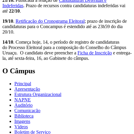
21/10.
Publicada a relação de
Candidaturas Deferidas e
Indeferidas
. Prazo de recursos contra candidaturas indeferidas vai
até
22/10
.
19/10
.
Retificação do Cronograma Eleitoral
; prazo de inscrição de
candidaturas para o Concampus é estendido até as 23h59 do dia
20/10.
14/10
. Começa hoje, 14, o período de registro de candidaturas
do Processo Eleitoral para a composição do Conselho do Câmpus
Uruaçu. O candidato deve preencher a
Ficha de Inscrição
e entrega-
la, até sexta-feira, 16, ao Gabinete do câmpus.
O Câmpus
Principal
Apresentação
Estrutura Organizacional
NAPNE
Auditório
Comunicação
Biblioteca
Imagens
Vídeos
Boletim de Serviço