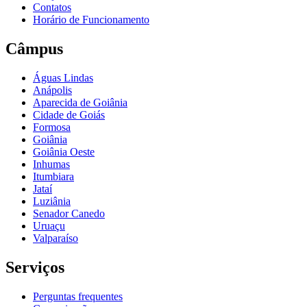
Contatos
Horário de Funcionamento
Câmpus
Águas Lindas
Anápolis
Aparecida de Goiânia
Cidade de Goiás
Formosa
Goiânia
Goiânia Oeste
Inhumas
Itumbiara
Jataí
Luziânia
Senador Canedo
Uruaçu
Valparaíso
Serviços
Perguntas frequentes