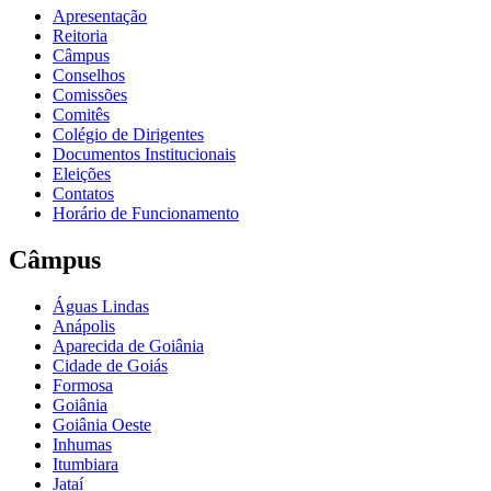
Apresentação
Reitoria
Câmpus
Conselhos
Comissões
Comitês
Colégio de Dirigentes
Documentos Institucionais
Eleições
Contatos
Horário de Funcionamento
Câmpus
Águas Lindas
Anápolis
Aparecida de Goiânia
Cidade de Goiás
Formosa
Goiânia
Goiânia Oeste
Inhumas
Itumbiara
Jataí