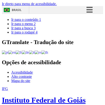
Ir direto para menu de acessibilidade.
BRASIL
Simplifique!
Ir para o conteúdo
1
Ir para o menu
2
Comunica BR
Ir para a busca
3
Ir para o rodapé
4
Participe
Acesso à informação
GTranslate - Tradução do site
Legislação
Canais
Opções de acessibilidade
Acessibilidade
Alto contraste
Mapa do site
IFG
Instituto Federal de Goiás