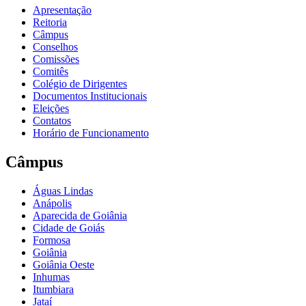
Apresentação
Reitoria
Câmpus
Conselhos
Comissões
Comitês
Colégio de Dirigentes
Documentos Institucionais
Eleições
Contatos
Horário de Funcionamento
Câmpus
Águas Lindas
Anápolis
Aparecida de Goiânia
Cidade de Goiás
Formosa
Goiânia
Goiânia Oeste
Inhumas
Itumbiara
Jataí