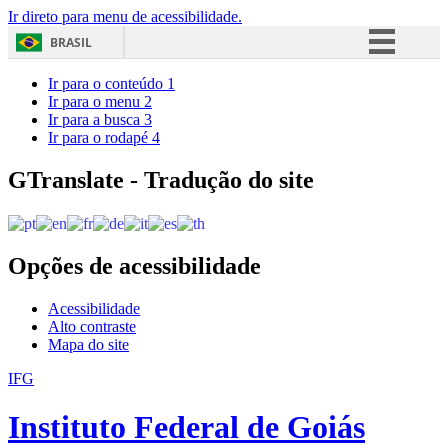
Ir direto para menu de acessibilidade.
BRASIL
Simplifique!
Ir para o conteúdo
1
Ir para o menu
2
Comunica BR
Ir para a busca
3
Ir para o rodapé
4
Participe
Acesso à informação
GTranslate - Tradução do site
Legislação
Canais
Opções de acessibilidade
Acessibilidade
Alto contraste
Mapa do site
IFG
Instituto Federal de Goiás