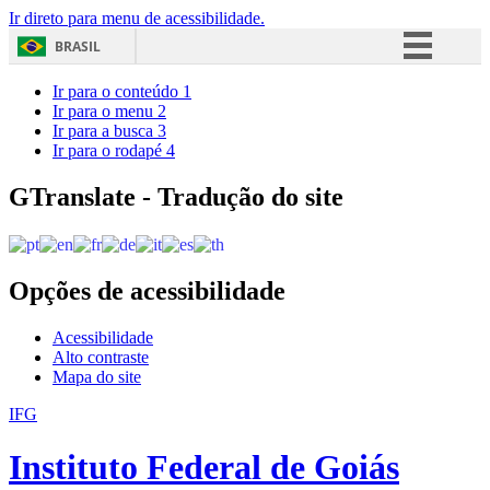
Ir direto para menu de acessibilidade.
BRASIL
Simplifique!
Ir para o conteúdo
1
Ir para o menu
2
Comunica BR
Ir para a busca
3
Ir para o rodapé
4
Participe
Acesso à informação
GTranslate - Tradução do site
Legislação
Canais
Opções de acessibilidade
Acessibilidade
Alto contraste
Mapa do site
IFG
Instituto Federal de Goiás