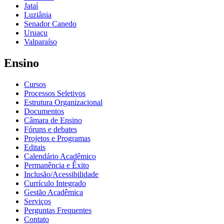
Jataí
Luziânia
Senador Canedo
Uruaçu
Valparaíso
Ensino
Cursos
Processos Seletivos
Estrutura Organizacional
Documentos
Câmara de Ensino
Fóruns e debates
Projetos e Programas
Editais
Calendário Acadêmico
Permanência e Êxito
Inclusão/Acessibilidade
Currículo Integrado
Gestão Acadêmica
Serviços
Perguntas Frequentes
Contato