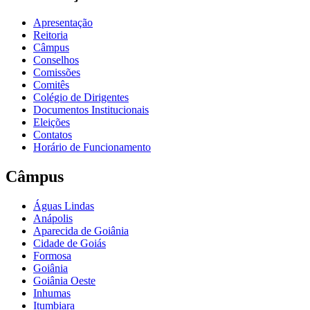
Apresentação
Reitoria
Câmpus
Conselhos
Comissões
Comitês
Colégio de Dirigentes
Documentos Institucionais
Eleições
Contatos
Horário de Funcionamento
Câmpus
Águas Lindas
Anápolis
Aparecida de Goiânia
Cidade de Goiás
Formosa
Goiânia
Goiânia Oeste
Inhumas
Itumbiara