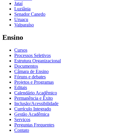
Jataí
Luziânia
Senador Canedo
Uruaçu
Valparaíso
Ensino
Cursos
Processos Seletivos
Estrutura Organizacional
Documentos
Câmara de Ensino
Fóruns e debates
Projetos e Programas
Editais
Calendário Acadêmico
Permanência e Êxito
Inclusão/Acessibilidade
Currículo Integrado
Gestão Acadêmica
Serviços
Perguntas Frequentes
Contato