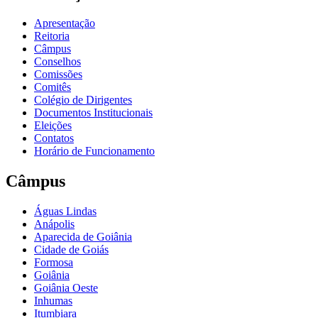
Apresentação
Reitoria
Câmpus
Conselhos
Comissões
Comitês
Colégio de Dirigentes
Documentos Institucionais
Eleições
Contatos
Horário de Funcionamento
Câmpus
Águas Lindas
Anápolis
Aparecida de Goiânia
Cidade de Goiás
Formosa
Goiânia
Goiânia Oeste
Inhumas
Itumbiara