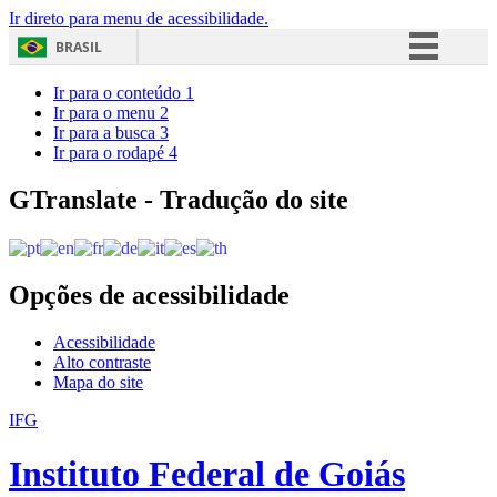
Ir direto para menu de acessibilidade.
BRASIL
Simplifique!
Ir para o conteúdo
1
Ir para o menu
2
Comunica BR
Ir para a busca
3
Ir para o rodapé
4
Participe
Acesso à informação
GTranslate - Tradução do site
Legislação
Canais
Opções de acessibilidade
Acessibilidade
Alto contraste
Mapa do site
IFG
Instituto Federal de Goiás