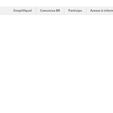
Simplifique!
Comunica BR
Participe
Acesso à infor