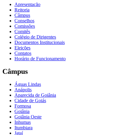
Apresentação
Reitoria
Câmpus
Conselhos
Comissões
Comitês
Colégio de Dirigentes
Documentos Institucionais
Eleições
Contatos
Horário de Funcionamento
Câmpus
Águas Lindas
Anápolis
Aparecida de Goiânia
Cidade de Goiás
Formosa
Goiânia
Goiânia Oeste
Inhumas
Itumbiara
Jataí