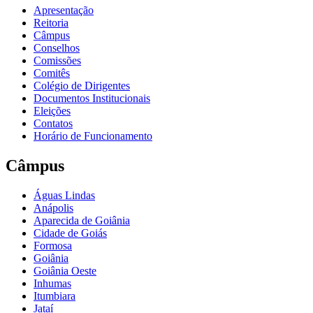
Apresentação
Reitoria
Câmpus
Conselhos
Comissões
Comitês
Colégio de Dirigentes
Documentos Institucionais
Eleições
Contatos
Horário de Funcionamento
Câmpus
Águas Lindas
Anápolis
Aparecida de Goiânia
Cidade de Goiás
Formosa
Goiânia
Goiânia Oeste
Inhumas
Itumbiara
Jataí