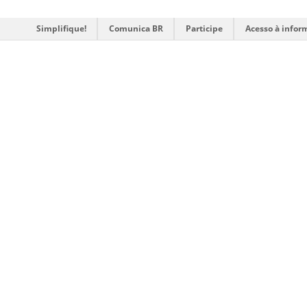
Simplifique!
Comunica BR
Participe
Acesso à infor