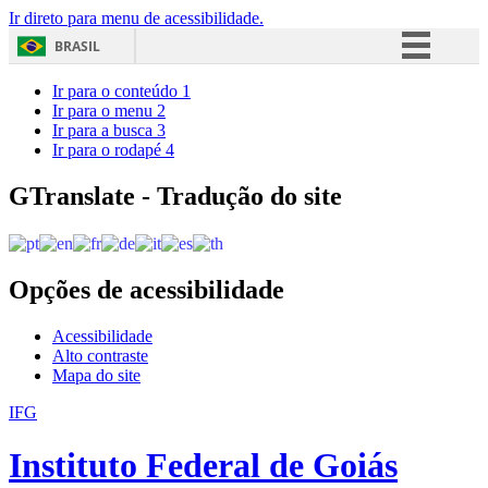
Ir direto para menu de acessibilidade.
BRASIL
Simplifique!
Ir para o conteúdo
1
Ir para o menu
2
Comunica BR
Ir para a busca
3
Ir para o rodapé
4
Participe
Acesso à informação
GTranslate - Tradução do site
Legislação
Canais
Opções de acessibilidade
Acessibilidade
Alto contraste
Mapa do site
IFG
Instituto Federal de Goiás