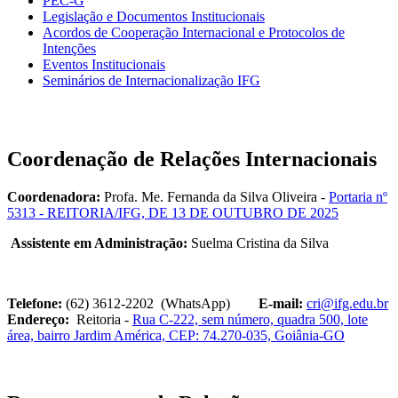
PEC-G
Legislação e Documentos Institucionais
Acordos de Cooperação Internacional e Protocolos de
Intenções
Eventos Institucionais
Seminários de Internacionalização IFG
Coordenação de Relações Internacionais
Coordenadora:
Profa. Me. Fernanda da Silva Oliveira -
Portaria nº
5313 - REITORIA/IFG, DE 13 DE OUTUBRO DE 2025
Assistente em Administração:
Suelma Cristina da Silva
Telefone:
(62) 3612-2202 (WhatsApp)
E-mail:
cri@ifg.edu.br
Endereço:
Reitoria -
Rua C-222, sem número, quadra 500, lote
área, bairro Jardim América, CEP: 74.270-035, Goiânia-GO