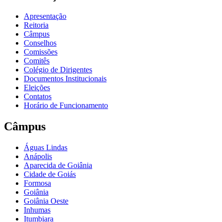
Apresentação
Reitoria
Câmpus
Conselhos
Comissões
Comitês
Colégio de Dirigentes
Documentos Institucionais
Eleições
Contatos
Horário de Funcionamento
Câmpus
Águas Lindas
Anápolis
Aparecida de Goiânia
Cidade de Goiás
Formosa
Goiânia
Goiânia Oeste
Inhumas
Itumbiara