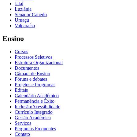
Jataí
Luziânia
Senador Canedo
Uruaçu
Valparaíso
Ensino
Cursos
Processos Seletivos
Estrutura Organizacional
Documentos
Câmara de Ensino
Fóruns e debates
Projetos e Programas
Editais
Calendário Acadêmico
Permanência e Êxito
Inclusão/Acessibilidade
Currículo Integrado
Gestão Acadêmica
Serviços
Perguntas Frequentes
Contato