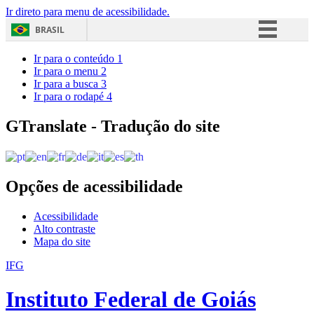
Ir direto para menu de acessibilidade.
BRASIL
Simplifique!
Ir para o conteúdo
1
Ir para o menu
2
Comunica BR
Ir para a busca
3
Ir para o rodapé
4
Participe
Acesso à informação
GTranslate - Tradução do site
Legislação
Canais
Opções de acessibilidade
Acessibilidade
Alto contraste
Mapa do site
IFG
Instituto Federal de Goiás