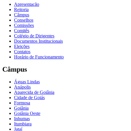
Apresentação
Reitoria
Câmpus
Conselhos
Comissões
Comitês
Colégio de Dirigentes
Documentos Institucionais
Eleições
Contatos
Horário de Funcionamento
Câmpus
Águas Lindas
Anápolis
Aparecida de Goiânia
Cidade de Goiás
Formosa
Goiânia
Goiânia Oeste
Inhumas
Itumbiara
Jataí