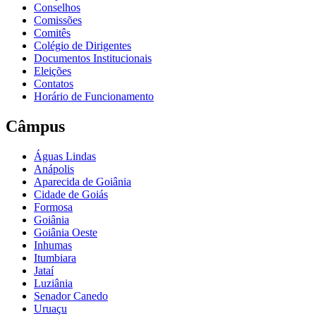
Conselhos
Comissões
Comitês
Colégio de Dirigentes
Documentos Institucionais
Eleições
Contatos
Horário de Funcionamento
Câmpus
Águas Lindas
Anápolis
Aparecida de Goiânia
Cidade de Goiás
Formosa
Goiânia
Goiânia Oeste
Inhumas
Itumbiara
Jataí
Luziânia
Senador Canedo
Uruaçu