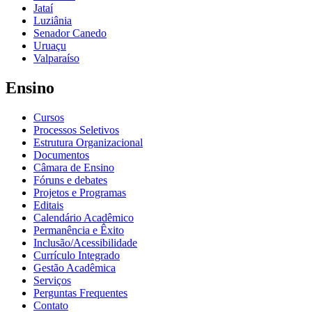
Jataí
Luziânia
Senador Canedo
Uruaçu
Valparaíso
Ensino
Cursos
Processos Seletivos
Estrutura Organizacional
Documentos
Câmara de Ensino
Fóruns e debates
Projetos e Programas
Editais
Calendário Acadêmico
Permanência e Êxito
Inclusão/Acessibilidade
Currículo Integrado
Gestão Acadêmica
Serviços
Perguntas Frequentes
Contato