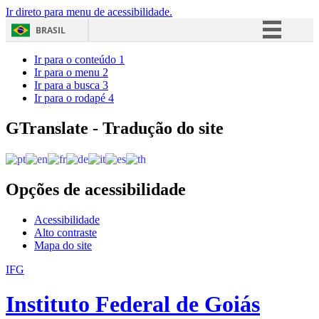
Ir direto para menu de acessibilidade.
BRASIL
Simplifique!
Ir para o conteúdo
1
Ir para o menu
2
Comunica BR
Ir para a busca
3
Ir para o rodapé
4
Participe
Acesso à informação
GTranslate - Tradução do site
Legislação
Canais
Opções de acessibilidade
Acessibilidade
Alto contraste
Mapa do site
IFG
Instituto Federal de Goiás