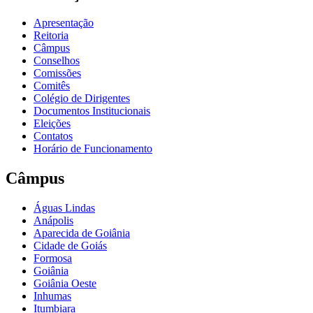
Apresentação
Reitoria
Câmpus
Conselhos
Comissões
Comitês
Colégio de Dirigentes
Documentos Institucionais
Eleições
Contatos
Horário de Funcionamento
Câmpus
Águas Lindas
Anápolis
Aparecida de Goiânia
Cidade de Goiás
Formosa
Goiânia
Goiânia Oeste
Inhumas
Itumbiara