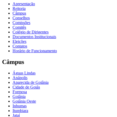
Apresentação
Reitoria
Câmpus
Conselhos
Comissões
Comitês
Colégio de Dirigentes
Documentos Institucionais
Eleições
Contatos
Horário de Funcionamento
Câmpus
Águas Lindas
Anápolis
Aparecida de Goiânia
Cidade de Goiás
Formosa
Goiânia
Goiânia Oeste
Inhumas
Itumbiara
Jataí