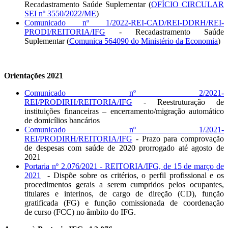
Recadastramento Saúde Suplementar (
OFÍCIO CIRCULAR
SEI nº 3550/2022/ME
)
Comunicado nº 1/2022-REI-CAD/REI-DDRH/REI-
PRODI/REITORIA/IFG
- Recadastramento Saúde
Suplementar (
Comunica 564090 do Ministério da Economia
)
Orientações 2021
Comunicado nº 2/2021-
REI/PRODIRH/REITORIA/IFG
- Reestruturação de
instituições financeiras – encerramento/migração automático
de domicílios bancários
Comunicado nº 1/2021-
REI/PRODIRH/REITORIA/IFG
- Prazo para comprovação
de despesas com saúde de 2020 prorrogado até agosto de
2021
Portaria nº 2.076/2021 - REITORIA/IFG, de 15 de março de
2021
- Dispõe sobre os critérios, o perfil profissional e os
procedimentos gerais a serem cumpridos pelos ocupantes,
titulares e interinos, de cargo de direção (CD), função
gratificada (FG) e função comissionada de coordenação
de curso (FCC) no âmbito do IFG.