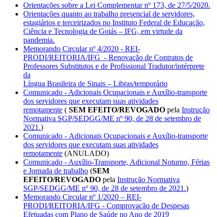
Orientações sobre a Lei Complementar nº 173, de 27/5/2020.
Orientações quanto ao trabalho presencial de servidores,
estagiários e terceirizados no Instituto Federal de Educação,
Ciência e Tecnologia de Goiás – IFG, em virtude da
pandemia.
Memorando Circular nº 4/2020 - REI-
PRODI/REITORIA/IFG - Renovação de Contratos de
Professores Substitutos e de Profissional Tradutor/intérprete
da
Língua Brasileira de Sinais – Libras/temporário
Comunicado - Adicionais Ocupacionais e Auxílio-transporte
dos servidores que executam suas atividades
remotamente
(
SEM EFEITO/REVOGADO
pela
Instrução
Normativa SGP/SEDGG/ME nº 90, de 28 de setembro de
2021.
)
Comunicado - Adicionais Ocupacionais e Auxílio-transporte
dos servidores que executam suas atividades
remotamente
(ANULADO)
Comunicado - Auxílio-Transporte, Adicional Noturno, Férias
e Jornada de trabalho
(
SEM
EFEITO/REVOGADO
pela
Instrução Normativa
SGP/SEDGG/ME nº 90, de 28 de setembro de 2021.
)
Memorando Circular nº 1/2020 – REI-
PRODI/REITORIA/IFG - Comprovação de Despesas
Efetuadas com Plano de Saúde no Ano de 2019