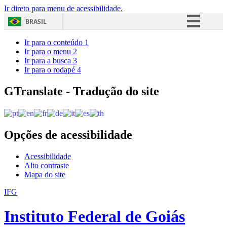
Ir direto para menu de acessibilidade.
BRASIL
Simplifique!
Ir para o conteúdo
1
Ir para o menu
2
Comunica BR
Ir para a busca
3
Ir para o rodapé
4
Participe
Acesso à informação
GTranslate - Tradução do site
Legislação
Canais
Opções de acessibilidade
Acessibilidade
Alto contraste
Mapa do site
IFG
Instituto Federal de Goiás