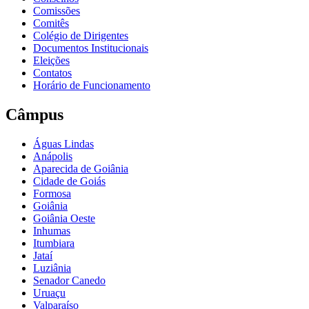
Comissões
Comitês
Colégio de Dirigentes
Documentos Institucionais
Eleições
Contatos
Horário de Funcionamento
Câmpus
Águas Lindas
Anápolis
Aparecida de Goiânia
Cidade de Goiás
Formosa
Goiânia
Goiânia Oeste
Inhumas
Itumbiara
Jataí
Luziânia
Senador Canedo
Uruaçu
Valparaíso