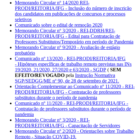
Memorando Circular nº 14/2020 REI-
PRODI/REITORIA/IFG - Inclusão do número de inscrição
dos candidatos em publicações de concursos e processos
seletivos
Comunicado sobre o edital de remoção 2020
Memorando Circular nº 3/2020 - REI-DDRH/REI-
PRODI/REITORIA/IFG - Edital para Contratação de
Professores Substitutos/Temporário em período de Pandemia
Memorando Circular nº 9/2020 - Avaliação de estágio
probatório
Comunicado nº 13/2020 - REI-PRODI/REITORIA/IFG
- Hipóteses específicas de trabalho remoto previstas nas INs
19/2020, 21/2020, 27/2020 e 63/2020 - SGDP
(
SEM
EFEITO/REVOGADO
pela
Instrução Normativa
SGP/SEDGG/ME nº 90, de 28 de setembro de 2021.
Orientação Complementar ao Comunicado nº 11/2020 - REI-
PRODI/REITORIA/IFG - Contratação de professores
substitutos durante o período de pandemia
Comunicado nº 11/2020 - REI-PRODI/REITORIA/IFG -
Contratação de professores substitutos durante o período de
pandemia
Memorando Circular nº 3/2020 - REI-
PRODI/REITORIA/IFG - Capacitação de Servidores
Memorando Circular nº 2/2020 - Orientações sobre Trabalho
Remoto - Situação COVID-19.