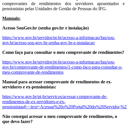
comprovantes de rendimentos dos servidores aposentados e
pensionistas pelas Unidades de Gestão de Pessoas do IFG.
Manuais:
Acesso SouGov.br (senha gov.br e instalação)
https://www.gov.br/servidor/pt-br/acesso-a-informacao/faq/sou-
gov.br/acesso-sou-gov-br-senha-gov-br-e-instalacao
Como faço para consultar o meu comprovante de rendimentos?
https://www.gov.br/servidor/pt-br/acesso-a-informacao/faq/sou-
gov.br/comprovante-de-rendimentos/1-como-faco-para-consultar-o-
meu-comprovante-de-rendimentos
Manual para acessar comprovante de rendimentos de ex-
servidores e ex-pensionistas:
https://www.gov.br/pt-br/servicos/acessar-comprovante-de-
rendimentos-de-ex-servidores-e-ex-
pensionistas#:~:text=Acessar%20o%20Portal%20do%20Servidor,
Não consegui acessar o meu comprovante de rendimentos, o
que devo fazer?