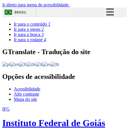
Ir direto para menu de acessibilidade.
BRASIL
Simplifique!
Ir para o conteúdo
1
Ir para o menu
2
Comunica BR
Ir para a busca
3
Ir para o rodapé
4
Participe
Acesso à informação
GTranslate - Tradução do site
Legislação
Canais
Opções de acessibilidade
Acessibilidade
Alto contraste
Mapa do site
IFG
Instituto Federal de Goiás