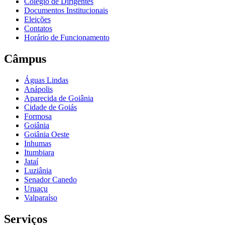
Colégio de Dirigentes
Documentos Institucionais
Eleições
Contatos
Horário de Funcionamento
Câmpus
Águas Lindas
Anápolis
Aparecida de Goiânia
Cidade de Goiás
Formosa
Goiânia
Goiânia Oeste
Inhumas
Itumbiara
Jataí
Luziânia
Senador Canedo
Uruaçu
Valparaíso
Serviços