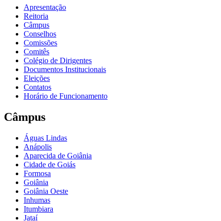
Apresentação
Reitoria
Câmpus
Conselhos
Comissões
Comitês
Colégio de Dirigentes
Documentos Institucionais
Eleições
Contatos
Horário de Funcionamento
Câmpus
Águas Lindas
Anápolis
Aparecida de Goiânia
Cidade de Goiás
Formosa
Goiânia
Goiânia Oeste
Inhumas
Itumbiara
Jataí