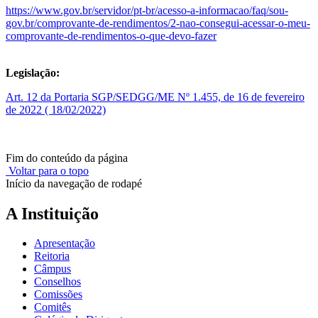
https://www.gov.br/servidor/pt-br/acesso-a-informacao/faq/sou-
gov.br/comprovante-de-rendimentos/2-nao-consegui-acessar-o-meu-
comprovante-de-rendimentos-o-que-devo-fazer
Legislação:
Art. 12 da Portaria SGP/SEDGG/ME Nº 1.455, de 16 de fevereiro
de 2022 ( 18/02/2022)
Fim do conteúdo da página
Voltar para o topo
Início da navegação de rodapé
A Instituição
Apresentação
Reitoria
Câmpus
Conselhos
Comissões
Comitês