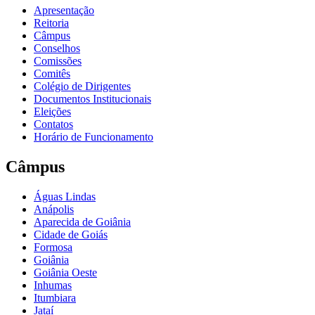
Apresentação
Reitoria
Câmpus
Conselhos
Comissões
Comitês
Colégio de Dirigentes
Documentos Institucionais
Eleições
Contatos
Horário de Funcionamento
Câmpus
Águas Lindas
Anápolis
Aparecida de Goiânia
Cidade de Goiás
Formosa
Goiânia
Goiânia Oeste
Inhumas
Itumbiara
Jataí