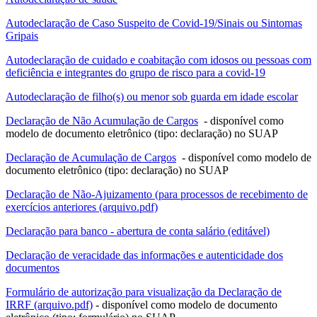
Autodeclaração de Caso Suspeito de Covid-19/Sinais ou Sintomas
Gripais
Autodeclaração de cuidado e coabitação com idosos ou pessoas com
deficiência e integrantes do grupo de risco para a covid-19
Autodeclaração de filho(s) ou menor sob guarda em idade escolar
Declaração de Não Acumulação de Cargos
- disponível como
modelo de documento eletrônico (tipo: declaração) no SUAP
Declaração de Acumulação de Cargos
- disponível como modelo de
documento eletrônico (tipo: declaração) no SUAP
Declaração de Não-Ajuizamento (para processos de recebimento de
exercícios anteriores (arquivo.pdf)
Declaração para banco - abertura de conta salário (editável)
Declaração de veracidade das informações e autenticidade dos
documentos
Formulário de autorização para visualização da Declaração de
IRRF (arquivo.pdf)
- disponível como modelo de documento