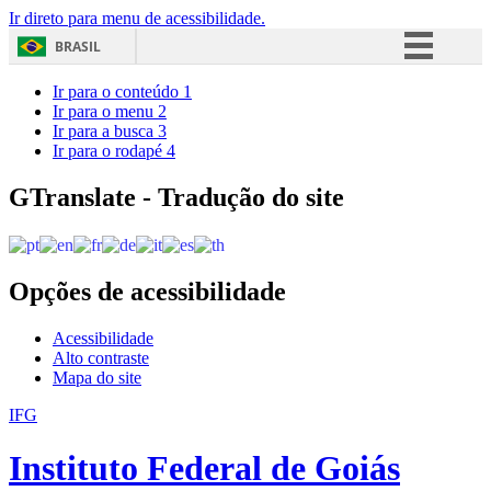
Ir direto para menu de acessibilidade.
BRASIL
Simplifique!
Ir para o conteúdo
1
Ir para o menu
2
Comunica BR
Ir para a busca
3
Ir para o rodapé
4
Participe
Acesso à informação
GTranslate - Tradução do site
Legislação
Canais
Opções de acessibilidade
Acessibilidade
Alto contraste
Mapa do site
IFG
Instituto Federal de Goiás