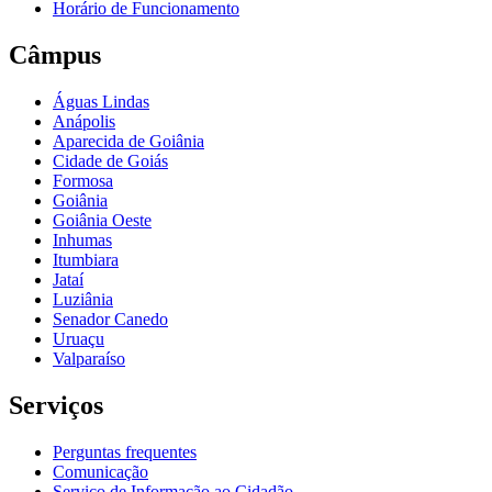
Horário de Funcionamento
Câmpus
Águas Lindas
Anápolis
Aparecida de Goiânia
Cidade de Goiás
Formosa
Goiânia
Goiânia Oeste
Inhumas
Itumbiara
Jataí
Luziânia
Senador Canedo
Uruaçu
Valparaíso
Serviços
Perguntas frequentes
Comunicação
Serviço de Informação ao Cidadão