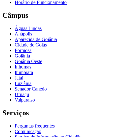
Horário de Funcionamento
Câmpus
Águas Lindas
Anápolis
Aparecida de Goiânia
Cidade de Goiás
Formosa
Goiânia
Goiânia Oeste
Inhumas
Itumbiara
Jataí
Luziânia
Senador Canedo
Uruaçu
Valparaíso
Serviços
Perguntas frequentes
Comunicação
Serviço de Informação ao Cidadão