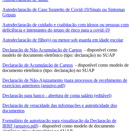
Autodeclaração de Caso Suspeito de Covid-19/Sinais ou Sintomas
Gripais
Autodeclaração de cuidado e coabitação com idosos ou pessoas com
deficiência e integrantes do grupo de risco para a covid-19
Autodeclaração de filho(s) ou menor sob guarda em idade escolar
Declaração de Não Acumulação de Cargos
- disponível como
modelo de documento eletrônico (tipo: declaração) no SUAP
Declaração de Acumulação de Cargos
- disponível como modelo de
documento eletrônico (tipo: declaração) no SUAP
Declaração de Não-Ajuizamento (para processos de recebimento de
exercícios anteriores (arquivo.pdf)
Declaração para banco - abertura de conta salário (editável)
Declaração de veracidade das informações e autenticidade dos
documentos
Formulário de autorização para visualização da Declaração de
IRRF (arquivo.pdf)
- disponível como modelo de documento