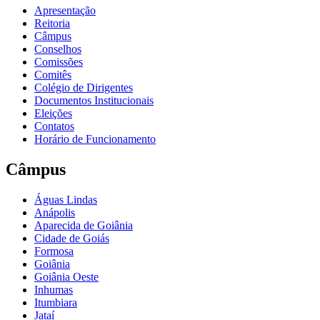
Apresentação
Reitoria
Câmpus
Conselhos
Comissões
Comitês
Colégio de Dirigentes
Documentos Institucionais
Eleições
Contatos
Horário de Funcionamento
Câmpus
Águas Lindas
Anápolis
Aparecida de Goiânia
Cidade de Goiás
Formosa
Goiânia
Goiânia Oeste
Inhumas
Itumbiara
Jataí