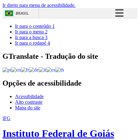
Ir direto para menu de acessibilidade.
BRASIL
Simplifique!
Ir para o conteúdo
1
Ir para o menu
2
Comunica BR
Ir para a busca
3
Ir para o rodapé
4
Participe
Acesso à informação
GTranslate - Tradução do site
Legislação
Canais
Opções de acessibilidade
Acessibilidade
Alto contraste
Mapa do site
IFG
Instituto Federal de Goiás