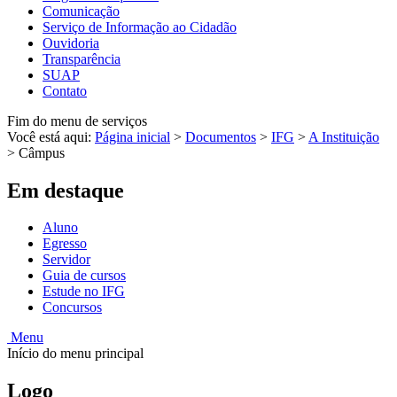
Comunicação
Serviço de Informação ao Cidadão
Ouvidoria
Transparência
SUAP
Contato
Fim do menu de serviços
Você está aqui:
Página inicial
>
Documentos
>
IFG
>
A Instituição
>
Câmpus
Em destaque
Aluno
Egresso
Servidor
Guia de cursos
Estude no IFG
Concursos
Menu
Início do menu principal
Logo