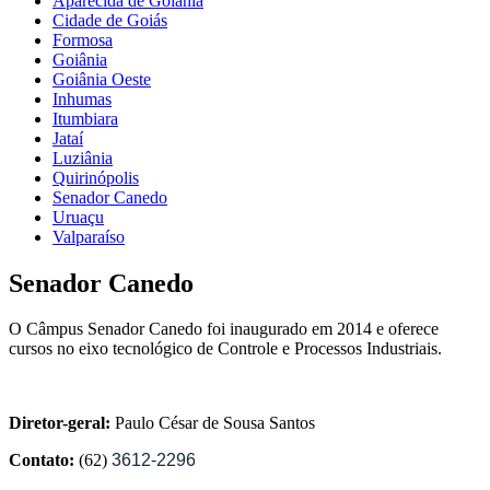
Aparecida de Goiânia
Cidade de Goiás
Formosa
Goiânia
Goiânia Oeste
Inhumas
Itumbiara
Jataí
Luziânia
Quirinópolis
Senador Canedo
Uruaçu
Valparaíso
Senador Canedo
O Câmpus Senador Canedo foi inaugurado em 2014 e oferece
cursos no eixo tecnológico de Controle e Processos Industriais.
Diretor-geral:
Paulo César de Sousa Santos
Contato:
(62)
3612-2296