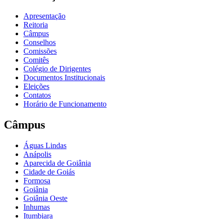
Apresentação
Reitoria
Câmpus
Conselhos
Comissões
Comitês
Colégio de Dirigentes
Documentos Institucionais
Eleições
Contatos
Horário de Funcionamento
Câmpus
Águas Lindas
Anápolis
Aparecida de Goiânia
Cidade de Goiás
Formosa
Goiânia
Goiânia Oeste
Inhumas
Itumbiara