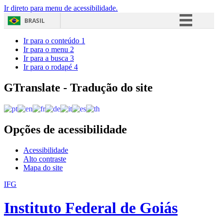
Ir direto para menu de acessibilidade.
BRASIL
Simplifique!
Ir para o conteúdo
1
Ir para o menu
2
Comunica BR
Ir para a busca
3
Ir para o rodapé
4
Participe
Acesso à informação
GTranslate - Tradução do site
Legislação
Canais
Opções de acessibilidade
Acessibilidade
Alto contraste
Mapa do site
IFG
Instituto Federal de Goiás