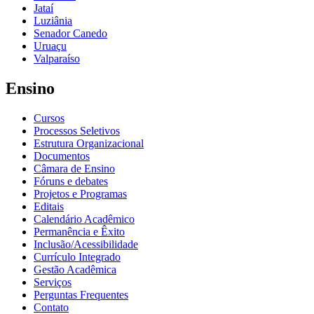
Jataí
Luziânia
Senador Canedo
Uruaçu
Valparaíso
Ensino
Cursos
Processos Seletivos
Estrutura Organizacional
Documentos
Câmara de Ensino
Fóruns e debates
Projetos e Programas
Editais
Calendário Acadêmico
Permanência e Êxito
Inclusão/Acessibilidade
Currículo Integrado
Gestão Acadêmica
Serviços
Perguntas Frequentes
Contato