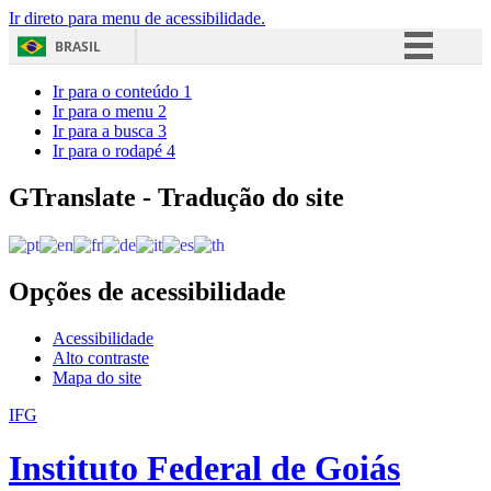
Ir direto para menu de acessibilidade.
BRASIL
Simplifique!
Ir para o conteúdo
1
Ir para o menu
2
Comunica BR
Ir para a busca
3
Ir para o rodapé
4
Participe
Acesso à informação
GTranslate - Tradução do site
Legislação
Canais
Opções de acessibilidade
Acessibilidade
Alto contraste
Mapa do site
IFG
Instituto Federal de Goiás