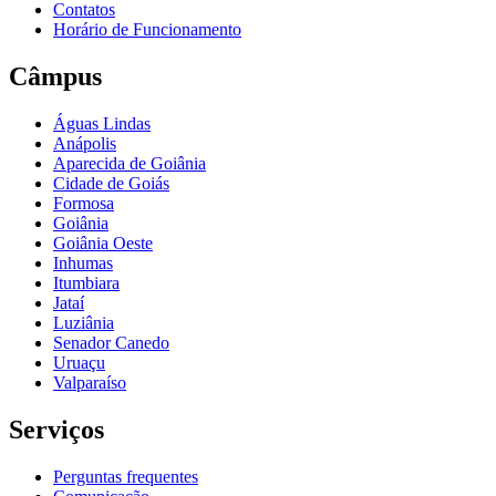
Contatos
Horário de Funcionamento
Câmpus
Águas Lindas
Anápolis
Aparecida de Goiânia
Cidade de Goiás
Formosa
Goiânia
Goiânia Oeste
Inhumas
Itumbiara
Jataí
Luziânia
Senador Canedo
Uruaçu
Valparaíso
Serviços
Perguntas frequentes