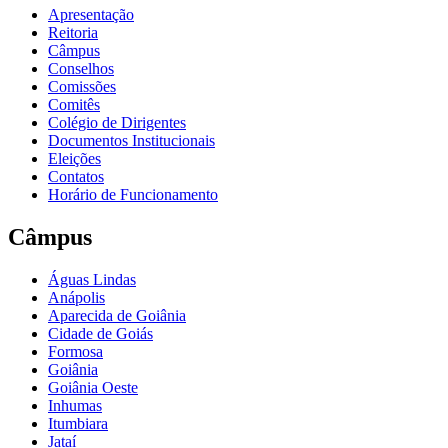
Apresentação
Reitoria
Câmpus
Conselhos
Comissões
Comitês
Colégio de Dirigentes
Documentos Institucionais
Eleições
Contatos
Horário de Funcionamento
Câmpus
Águas Lindas
Anápolis
Aparecida de Goiânia
Cidade de Goiás
Formosa
Goiânia
Goiânia Oeste
Inhumas
Itumbiara
Jataí