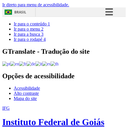
Ir direto para menu de acessibilidade.
BRASIL
Simplifique!
Ir para o conteúdo
1
Ir para o menu
2
Comunica BR
Ir para a busca
3
Ir para o rodapé
4
Participe
Acesso à informação
GTranslate - Tradução do site
Legislação
Canais
Opções de acessibilidade
Acessibilidade
Alto contraste
Mapa do site
IFG
Instituto Federal de Goiás