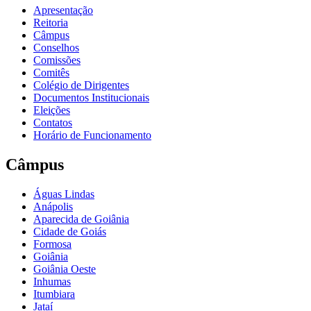
Apresentação
Reitoria
Câmpus
Conselhos
Comissões
Comitês
Colégio de Dirigentes
Documentos Institucionais
Eleições
Contatos
Horário de Funcionamento
Câmpus
Águas Lindas
Anápolis
Aparecida de Goiânia
Cidade de Goiás
Formosa
Goiânia
Goiânia Oeste
Inhumas
Itumbiara
Jataí