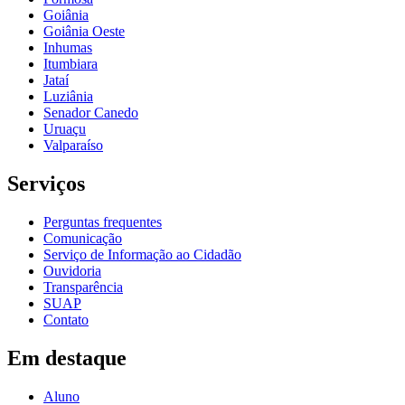
Goiânia
Goiânia Oeste
Inhumas
Itumbiara
Jataí
Luziânia
Senador Canedo
Uruaçu
Valparaíso
Serviços
Perguntas frequentes
Comunicação
Serviço de Informação ao Cidadão
Ouvidoria
Transparência
SUAP
Contato
Em destaque
Aluno