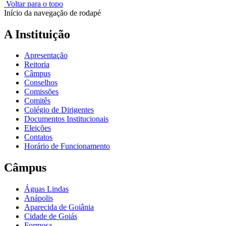
Voltar para o topo
Início da navegação de rodapé
A Instituição
Apresentação
Reitoria
Câmpus
Conselhos
Comissões
Comitês
Colégio de Dirigentes
Documentos Institucionais
Eleições
Contatos
Horário de Funcionamento
Câmpus
Águas Lindas
Anápolis
Aparecida de Goiânia
Cidade de Goiás
Formosa