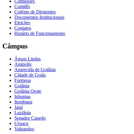
Comissões
Comitês
Colégio de Dirigentes
Documentos Institucionais
Eleições
Contatos
Horário de Funcionamento
Câmpus
Águas Lindas
Anápolis
Aparecida de Goiânia
Cidade de Goiás
Formosa
Goiânia
Goiânia Oeste
Inhumas
Itumbiara
Jataí
Luziânia
Senador Canedo
Uruaçu
Valparaíso