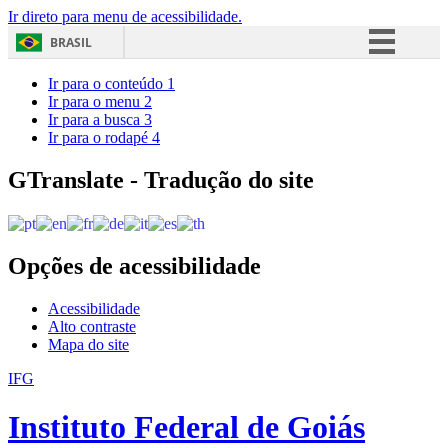
Ir direto para menu de acessibilidade.
BRASIL
Simplifique!
Ir para o conteúdo
1
Ir para o menu
2
Comunica BR
Ir para a busca
3
Ir para o rodapé
4
Participe
Acesso à informação
GTranslate - Tradução do site
Legislação
Canais
Opções de acessibilidade
Acessibilidade
Alto contraste
Mapa do site
IFG
Instituto Federal de Goiás