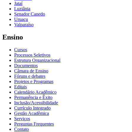
Jataí
Luziânia
Senador Canedo
Uruaçu
Valparaíso
Ensino
Cursos
Processos Seletivos
Estrutura Organizacional
Documentos
Câmara de Ensino
Fóruns e debates
Projetos e Programas
Editais
Calendário Acadêmico
Permanência e Êxito
Inclusão/Acessibilidade
Currículo Integrado
Gestão Acadêmica
Serviços
Perguntas Frequentes
Contato