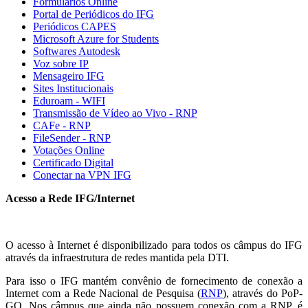
Formulários Online
Portal de Periódicos do IFG
Periódicos CAPES
Microsoft Azure for Students
Softwares Autodesk
Voz sobre IP
Mensageiro IFG
Sites Institucionais
Eduroam - WIFI
Transmissão de Vídeo ao Vivo - RNP
CAFe - RNP
FileSender - RNP
Votações Online
Certificado Digital
Conectar na VPN IFG
Acesso a Rede IFG/Internet
O acesso à Internet é disponibilizado para todos os câmpus do IFG
através da infraestrutura de redes mantida pela DTI.
Para isso o IFG mantém convênio de fornecimento de conexão a
Internet com a Rede Nacional de Pesquisa (
RNP
), através do PoP-
GO. Nos câmpus que ainda não possuem conexão com a RNP, é