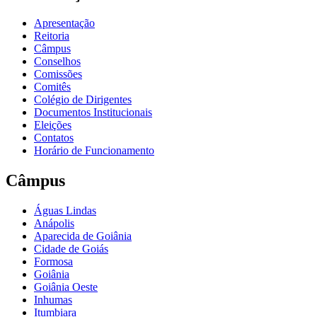
Apresentação
Reitoria
Câmpus
Conselhos
Comissões
Comitês
Colégio de Dirigentes
Documentos Institucionais
Eleições
Contatos
Horário de Funcionamento
Câmpus
Águas Lindas
Anápolis
Aparecida de Goiânia
Cidade de Goiás
Formosa
Goiânia
Goiânia Oeste
Inhumas
Itumbiara