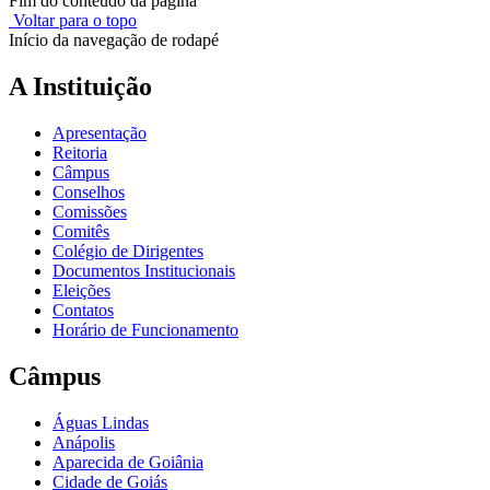
Fim do conteúdo da página
Voltar para o topo
Início da navegação de rodapé
A Instituição
Apresentação
Reitoria
Câmpus
Conselhos
Comissões
Comitês
Colégio de Dirigentes
Documentos Institucionais
Eleições
Contatos
Horário de Funcionamento
Câmpus
Águas Lindas
Anápolis
Aparecida de Goiânia
Cidade de Goiás