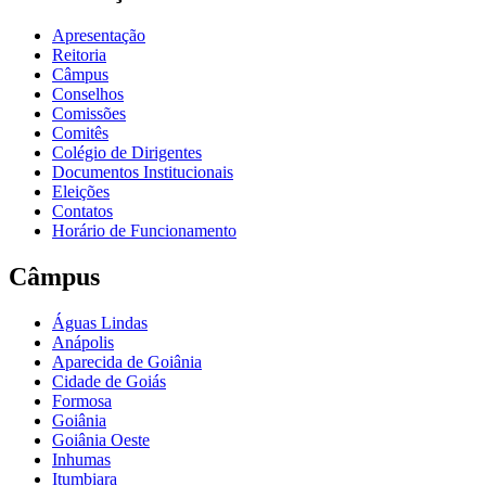
Apresentação
Reitoria
Câmpus
Conselhos
Comissões
Comitês
Colégio de Dirigentes
Documentos Institucionais
Eleições
Contatos
Horário de Funcionamento
Câmpus
Águas Lindas
Anápolis
Aparecida de Goiânia
Cidade de Goiás
Formosa
Goiânia
Goiânia Oeste
Inhumas
Itumbiara