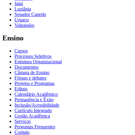
Jataí
Luziânia
Senador Canedo
Uruaçu
Valparaíso
Ensino
Cursos
Processos Seletivos
Estrutura Organizacional
Documentos
Câmara de Ensino
Fóruns e debates
Projetos e Programas
Editais
Calendário Acadêmico
Permanência e Êxito
Inclusão/Acessibilidade
Currículo Integrado
Gestão Acadêmica
Serviços
Perguntas Frequentes
Contato