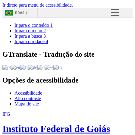
Ir direto para menu de acessibilidade.
BRASIL
Simplifique!
Ir para o conteúdo
1
Ir para o menu
2
Comunica BR
Ir para a busca
3
Ir para o rodapé
4
Participe
Acesso à informação
GTranslate - Tradução do site
Legislação
Canais
Opções de acessibilidade
Acessibilidade
Alto contraste
Mapa do site
IFG
Instituto Federal de Goiás