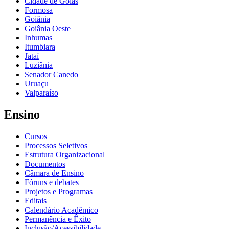
Cidade de Goiás
Formosa
Goiânia
Goiânia Oeste
Inhumas
Itumbiara
Jataí
Luziânia
Senador Canedo
Uruaçu
Valparaíso
Ensino
Cursos
Processos Seletivos
Estrutura Organizacional
Documentos
Câmara de Ensino
Fóruns e debates
Projetos e Programas
Editais
Calendário Acadêmico
Permanência e Êxito
Inclusão/Acessibilidade