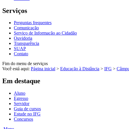
Serviços
Perguntas frequentes
Comunicação
Serviço de Informação ao Cidadão
Ouvidoria
Transparência
SUAP
Contato
Fim do menu de serviços
Você está aqui:
Página inicial
>
Educação à Distância
>
IFG
>
Câmp
Em destaque
Aluno
Egresso
Servidor
Guia de cursos
Estude no IFG
Concursos
Menu