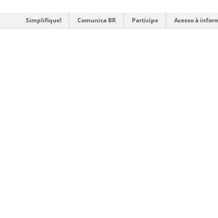
Simplifique!
Comunica BR
Participe
Acesso à infor