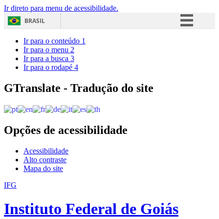
Ir direto para menu de acessibilidade.
BRASIL
Simplifique!
Ir para o conteúdo
1
Ir para o menu
2
Comunica BR
Ir para a busca
3
Ir para o rodapé
4
Participe
Acesso à informação
GTranslate - Tradução do site
Legislação
Canais
Opções de acessibilidade
Acessibilidade
Alto contraste
Mapa do site
IFG
Instituto Federal de Goiás