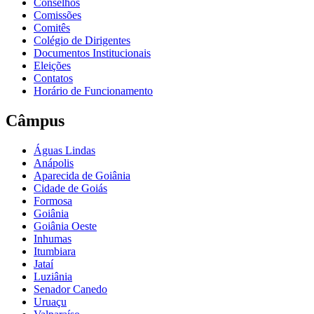
Conselhos
Comissões
Comitês
Colégio de Dirigentes
Documentos Institucionais
Eleições
Contatos
Horário de Funcionamento
Câmpus
Águas Lindas
Anápolis
Aparecida de Goiânia
Cidade de Goiás
Formosa
Goiânia
Goiânia Oeste
Inhumas
Itumbiara
Jataí
Luziânia
Senador Canedo
Uruaçu