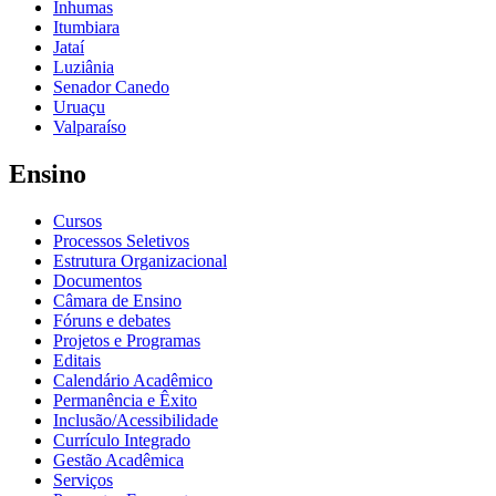
Inhumas
Itumbiara
Jataí
Luziânia
Senador Canedo
Uruaçu
Valparaíso
Ensino
Cursos
Processos Seletivos
Estrutura Organizacional
Documentos
Câmara de Ensino
Fóruns e debates
Projetos e Programas
Editais
Calendário Acadêmico
Permanência e Êxito
Inclusão/Acessibilidade
Currículo Integrado
Gestão Acadêmica
Serviços