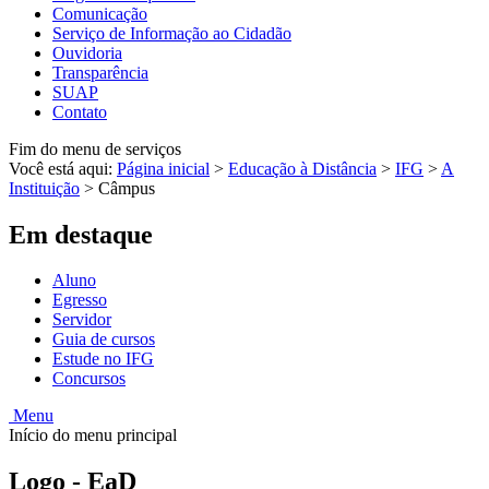
Comunicação
Serviço de Informação ao Cidadão
Ouvidoria
Transparência
SUAP
Contato
Fim do menu de serviços
Você está aqui:
Página inicial
>
Educação à Distância
>
IFG
>
A
Instituição
>
Câmpus
Em destaque
Aluno
Egresso
Servidor
Guia de cursos
Estude no IFG
Concursos
Menu
Início do menu principal
Logo - EaD