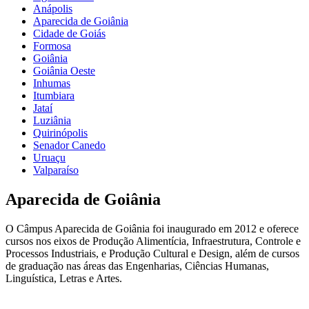
Anápolis
Aparecida de Goiânia
Cidade de Goiás
Formosa
Goiânia
Goiânia Oeste
Inhumas
Itumbiara
Jataí
Luziânia
Quirinópolis
Senador Canedo
Uruaçu
Valparaíso
Aparecida de Goiânia
O Câmpus Aparecida de Goiânia foi inaugurado em 2012 e oferece
cursos nos eixos de Produção Alimentícia, Infraestrutura, Controle e
Processos Industriais, e Produção Cultural e Design, além de cursos
de graduação nas áreas das Engenharias, Ciências Humanas,
Linguística, Letras e Artes.