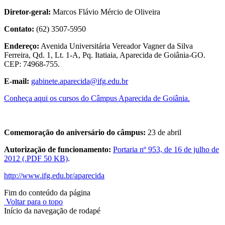
Diretor-geral:
Marcos Flávio Mércio de Oliveira
Contato:
(62) 3507-5950
Endereço:
Avenida Universitária Vereador Vagner da Silva
Ferreira, Qd. 1, Lt. 1-A, Pq. Itatiaia, Aparecida de Goiânia-GO.
CEP: 74968-755.
E-mail:
gabinete.aparecida@ifg.edu.br
Conheça aqui os cursos do Câmpus Aparecida de Goiânia.
Comemoração do aniversário do câmpus:
23 de abril
Autorização de funcionamento:
Portaria nº 953, de 16 de julho de
2012 (.PDF 50 KB)
.
http://www.ifg.edu.br/aparecida
Fim do conteúdo da página
Voltar para o topo
Início da navegação de rodapé