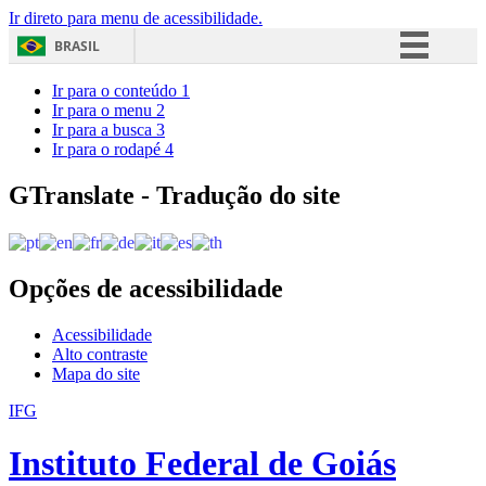
Ir direto para menu de acessibilidade.
BRASIL
Simplifique!
Ir para o conteúdo
1
Ir para o menu
2
Comunica BR
Ir para a busca
3
Ir para o rodapé
4
Participe
Acesso à informação
GTranslate - Tradução do site
Legislação
Canais
Opções de acessibilidade
Acessibilidade
Alto contraste
Mapa do site
IFG
Instituto Federal de Goiás