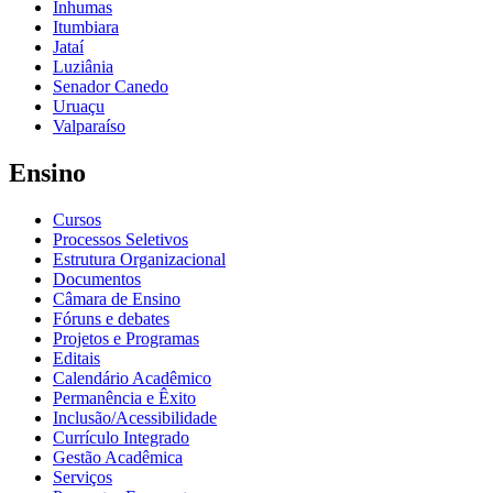
Inhumas
Itumbiara
Jataí
Luziânia
Senador Canedo
Uruaçu
Valparaíso
Ensino
Cursos
Processos Seletivos
Estrutura Organizacional
Documentos
Câmara de Ensino
Fóruns e debates
Projetos e Programas
Editais
Calendário Acadêmico
Permanência e Êxito
Inclusão/Acessibilidade
Currículo Integrado
Gestão Acadêmica
Serviços