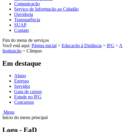
Comunicação
Serviço de Informação ao Cidadão
Ouvidoria
Transparência
SUAP
Contato
Fim do menu de serviços
Você está aqui:
Página inicial
>
Educação à Distância
>
IFG
>
A
Instituição
>
Câmpus
Em destaque
Aluno
Egresso
Servidor
Guia de cursos
Estude no IFG
Concursos
Menu
Início do menu principal
Logo - EaD