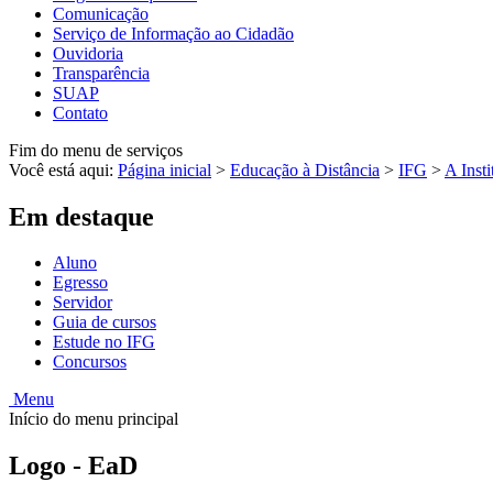
Comunicação
Serviço de Informação ao Cidadão
Ouvidoria
Transparência
SUAP
Contato
Fim do menu de serviços
Você está aqui:
Página inicial
>
Educação à Distância
>
IFG
>
A Insti
Em destaque
Aluno
Egresso
Servidor
Guia de cursos
Estude no IFG
Concursos
Menu
Início do menu principal
Logo - EaD