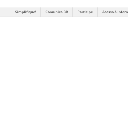
Simplifique!
Comunica BR
Participe
Acesso à infor