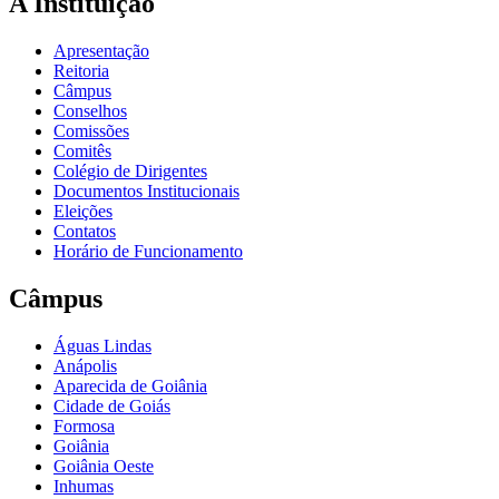
A Instituição
Apresentação
Reitoria
Câmpus
Conselhos
Comissões
Comitês
Colégio de Dirigentes
Documentos Institucionais
Eleições
Contatos
Horário de Funcionamento
Câmpus
Águas Lindas
Anápolis
Aparecida de Goiânia
Cidade de Goiás
Formosa
Goiânia
Goiânia Oeste
Inhumas