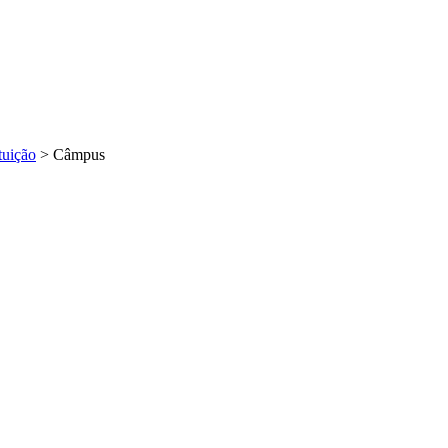
tuição
>
Câmpus