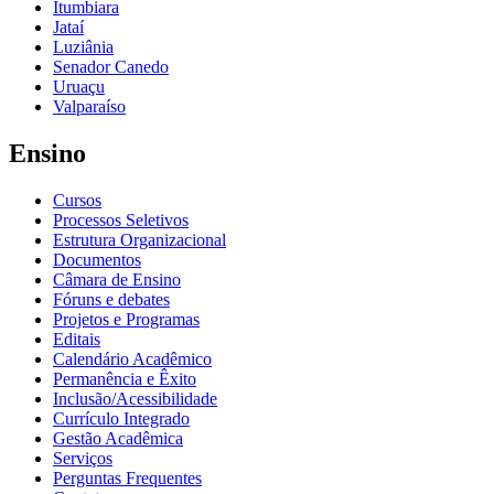
Itumbiara
Jataí
Luziânia
Senador Canedo
Uruaçu
Valparaíso
Ensino
Cursos
Processos Seletivos
Estrutura Organizacional
Documentos
Câmara de Ensino
Fóruns e debates
Projetos e Programas
Editais
Calendário Acadêmico
Permanência e Êxito
Inclusão/Acessibilidade
Currículo Integrado
Gestão Acadêmica
Serviços
Perguntas Frequentes