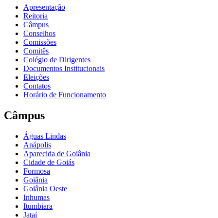
Apresentação
Reitoria
Câmpus
Conselhos
Comissões
Comitês
Colégio de Dirigentes
Documentos Institucionais
Eleições
Contatos
Horário de Funcionamento
Câmpus
Águas Lindas
Anápolis
Aparecida de Goiânia
Cidade de Goiás
Formosa
Goiânia
Goiânia Oeste
Inhumas
Itumbiara
Jataí