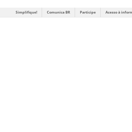
Simplifique!
Comunica BR
Participe
Acesso à infor