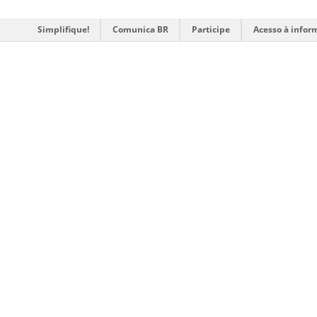
Simplifique!
Comunica BR
Participe
Acesso à infor