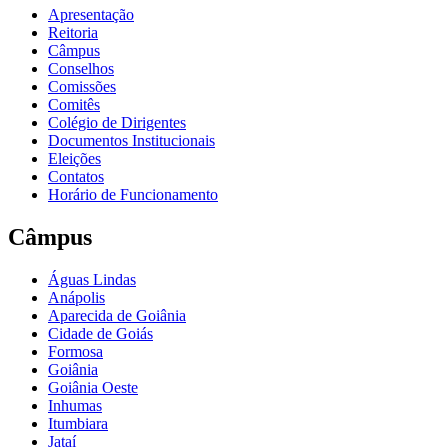
Apresentação
Reitoria
Câmpus
Conselhos
Comissões
Comitês
Colégio de Dirigentes
Documentos Institucionais
Eleições
Contatos
Horário de Funcionamento
Câmpus
Águas Lindas
Anápolis
Aparecida de Goiânia
Cidade de Goiás
Formosa
Goiânia
Goiânia Oeste
Inhumas
Itumbiara
Jataí