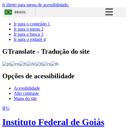
Ir direto para menu de acessibilidade.
BRASIL
Simplifique!
Ir para o conteúdo
1
Ir para o menu
2
Comunica BR
Ir para a busca
3
Ir para o rodapé
4
Participe
Acesso à informação
GTranslate - Tradução do site
Legislação
Canais
Opções de acessibilidade
Acessibilidade
Alto contraste
Mapa do site
IFG
Instituto Federal de Goiás