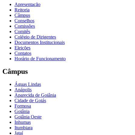
Apresentação
Reitoria
Câmpus
Conselhos
Comissões
Comitês
Colégio de Dirigentes
Documentos Institucionais
Eleições
Contatos
Horário de Funcionamento
Câmpus
Águas Lindas
Anápolis
Aparecida de Goiânia
Cidade de Goiás
Formosa
Goiânia
Goiânia Oeste
Inhumas
Itumbiara
Jataí