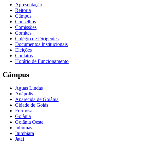
Apresentação
Reitoria
Câmpus
Conselhos
Comissões
Comitês
Colégio de Dirigentes
Documentos Institucionais
Eleições
Contatos
Horário de Funcionamento
Câmpus
Águas Lindas
Anápolis
Aparecida de Goiânia
Cidade de Goiás
Formosa
Goiânia
Goiânia Oeste
Inhumas
Itumbiara
Jataí