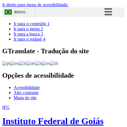
Ir direto para menu de acessibilidade.
BRASIL
Simplifique!
Ir para o conteúdo
1
Ir para o menu
2
Comunica BR
Ir para a busca
3
Ir para o rodapé
4
Participe
Acesso à informação
GTranslate - Tradução do site
Legislação
Canais
Opções de acessibilidade
Acessibilidade
Alto contraste
Mapa do site
IFG
Instituto Federal de Goiás